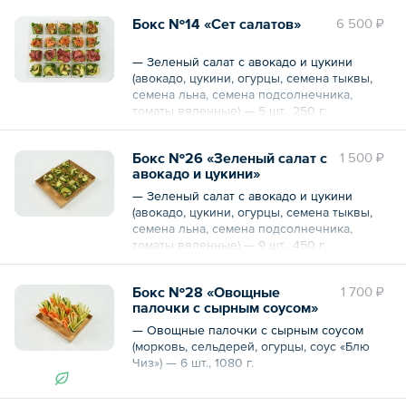
Бокс №14 «Сет салатов»
6 500 ₽
— Зеленый салат с авокадо и цукини
(авокадо, цукини, огурцы, семена тыквы,
семена льна, семена подсолнечника,
томаты вяленные) — 5 шт., 250 г;
— Салат с пастрами из говядины (салат
«Романо», пастрами из говядины, брокколи,
Бокс №26 «Зеленый салат с
1 500 ₽
огурцы свежие, соус «Цезарь») — 5 шт., 250
авокадо и цукини»
г;
— Салат с лососем и киноа (лосось
— Зеленый салат с авокадо и цукини
слабосоленый, киноа, руккола, соус
(авокадо, цукини, огурцы, семена тыквы,
«Сладкий чили») — 5 шт., 250 г;
семена льна, семена подсолнечника,
— Салат с крабом и манго (мясо краба,
томаты вяленные) — 9 шт., 450 г.
манго, шпинат, чукка, соус «Унаги», соус
«Вафу») — 5 шт., 250 г.
Общий вес – 450 г
Бокс №28 «Овощные
1 700 ₽
Общий вес – 1 кг
палочки с сырным соусом»
— Овощные палочки с сырным соусом
(морковь, сельдерей, огурцы, соус «Блю
Чиз») — 6 шт., 1080 г.
Общий вес – 1080 г