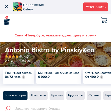
Приложение
Установить
Catery
Санкт-Петербург, укажите адрес, дату и время
Antonio Bistro by Pinskiy&co
4,0
2 оценки
,
1 отзыв
Принимает заказы
Минимальная сумма заказа
Стоимость доста
За 72 часа
9 900 ₽
От
490 ₽
Боксы ассорти
Шашлыки
Бриоши
Брускетты
Салаты
Тар