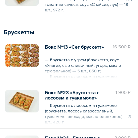
томатная сальса, соус «Спайси», лук) — 18
шт., 972 г.
Общий вес – 972 г
Брускетты
Бокс №13 «Сет брускетт»
16 500 ₽
— Брускетта с угрем (брускетта, соус
«Унаги», сыр сливочный, угорь, масло
трюфельное) — 5 шт., 850 г;
— Брускетта с лососем и гуакамоле
(брускетта, лосось слабосоленый,
гуакамоле, авокадо, масло оливковое) — 5
Бокс №23 «Брускетта с
1 900 ₽
шт., 700 г;
лососем и гуакамоле»
— Брускетта с ростбифом (брускетта,
ростбиф, соус «Горчичный», каперсы,
— Брускетта с лососем и гуакамоле
масло оливковое ) — 5 шт., 875 г;
(брускетта, лосось слабосоленый,
— Тост с красной икрой (тост, икра красная,
гуакамоле, авокадо, масло оливковое) — 3
масло сливочное, лук «Чивис») — 2 шт., 220
шт., 420 г.
г.
Общий вес – 420 г
Общий вес – 2645 г
Бокс №24 «Брускетта с
3 900 ₽