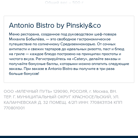
Общий вес – 500 г
Antonio Bistro by Pinskiy&co
Меню ресторана, созданное под руководством шеф-повара
Михаила Бобылёва, — это свободное гастрономическое
путешествие по солнечному Средиземноморью. От сочных
антипасти и свежих тартаров до идеальных ризотто, паст и блюд
на гриле — каждое блюдо построено на принципах простоты и
чистого вкуса. Регистрируйтесь на «Catery», делайте заказы и
получайте бонусные баллы, которыми можно оплатить следующие
заказы. При заказе в Antonio Bistro вы получите в три раза
больше бонусов!
ООО «МЛЕЧНЫЙ ПУТЬ» 129090, РОССИЯ, г. Москва, ВН.
ТЕР. Г. МУНИЦИПАЛЬНЫЙ ОКРУГ КРАСНОСЕЛЬСКИЙ, УЛ.
КАЛАНЧЕВСКАЯ Д. 32 ПОМЕЩ. 4/2П ИНН: 7708431134 КПП
770801001