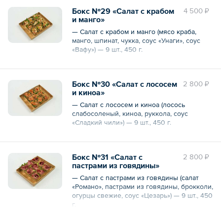
Бокс №29 «Салат с крабом
4 500 ₽
и манго»
— Салат с крабом и манго (мясо краба,
манго, шпинат, чукка, соус «Унаги», соус
«Вафу») — 9 шт., 450 г.
Общий вес – 450 г
Бокс №30 «Салат с лососем
2 800 ₽
и киноа»
— Салат с лососем и киноа (лосось
слабосоленый, киноа, руккола, соус
«Сладкий чили») — 9 шт., 450 г.
Общий вес – 450 г
Бокс №31 «Салат с
2 800 ₽
пастрами из говядины»
— Салат с пастрами из говядины (салат
«Романо», пастрами из говядины, брокколи,
огурцы свежие, соус «Цезарь») — 9 шт., 450
г.