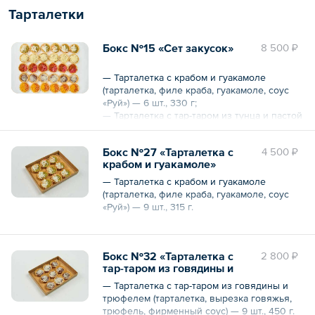
Общий вес – 450 г
Тарталетки
Бокс №15 «Сет закусок»
8 500 ₽
— Тарталетка с крабом и гуакамоле
(тарталетка, филе краба, гуакамоле, соус
«Руй») — 6 шт., 330 г;
— Тарталетка с тар-таром из тунца и пастой
из перцев (тарталетка, тунец, паста из
перцев) — 6 шт., 330 г;
Бокс №27 «Тарталетка с
4 500 ₽
— Тарталетка с тар-таром из говядины и
крабом и гуакамоле»
трюфелем (тарталетка, вырезка говяжья,
трюфель, фирменный соус) — 6 шт., 210 г;
— Тарталетка с крабом и гуакамоле
— Тарталетка с тар-таром из лосося и
(тарталетка, филе краба, гуакамоле, соус
манго (тарталетка, лосось, манго, соус
«Руй») — 9 шт., 315 г.
«Сагудай», лук «Чивис») — 6 шт., 210 г;
— Тарталетка «Буратта с вяленными
Общий вес – 315 г
томатами» (тарталетка, сыр «Буратта», паста
из вяленных томатов, масло оливковое) —
Бокс №32 «Тарталетка с
2 800 ₽
6 шт., 330 г.
тар-таром из говядины и
трюфелем»
— Тарталетка с тар-таром из говядины и
Общий вес – 1410 г
трюфелем (тарталетка, вырезка говяжья,
трюфель, фирменный соус) — 9 шт., 450 г.