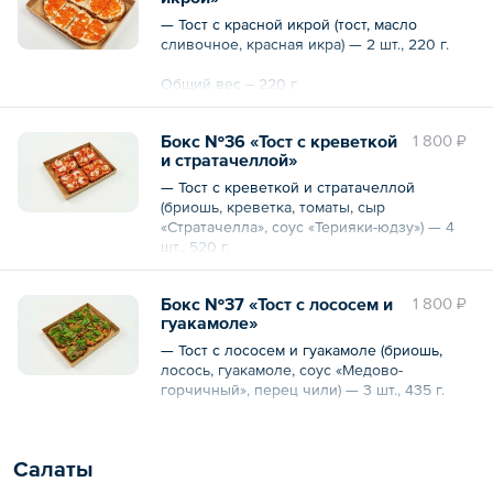
— Тост с красной икрой (тост, масло
сливочное, красная икра) — 2 шт., 220 г.
Общий вес – 220 г
Бокс №36 «Тост с креветкой
1 800 ₽
и стратачеллой»
— Тост с креветкой и стратачеллой
(бриошь, креветка, томаты, сыр
«Стратачелла», соус «Терияки-юдзу») — 4
шт., 520 г.
Общий вес – 520 г
Бокс №37 «Тост с лососем и
1 800 ₽
гуакамоле»
— Тост с лососем и гуакамоле (бриошь,
лосось, гуакамоле, соус «Медово-
горчичный», перец чили) — 3 шт., 435 г.
Общий вес – 435 г
Салаты