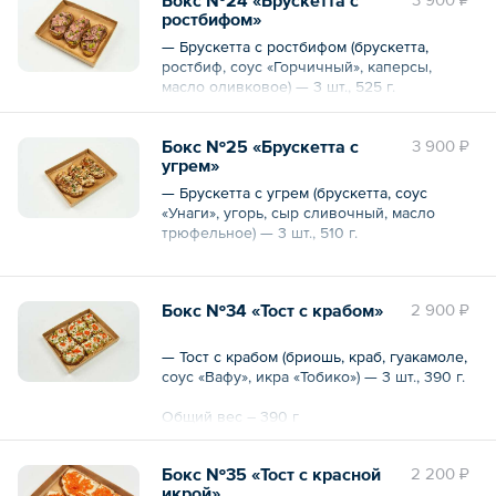
ростбифом»
— Брускетта с ростбифом (брускетта,
ростбиф, соус «Горчичный», каперсы,
масло оливковое) — 3 шт., 525 г.
Бокс №25 «Брускетта с
3 900 ₽
угрем»
— Брускетта с угрем (брускетта, соус
«Унаги», угорь, сыр сливочный, масло
трюфельное) — 3 шт., 510 г.
Общий вес – 510 г
Бокс №34 «Тост с крабом»
2 900 ₽
— Тост с крабом (бриошь, краб, гуакамоле,
соус «Вафу», икра «Тобико») — 3 шт., 390 г.
Общий вес – 390 г
Бокс №35 «Тост с красной
2 200 ₽
икрой»