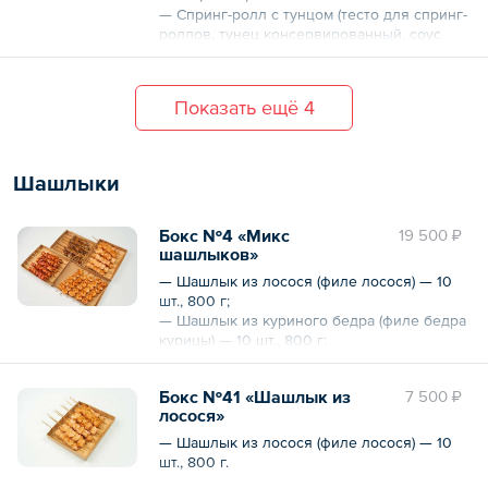
— Спринг-ролл с тунцом (тесто для спринг-
Общий вес – 3040 г
роллов, тунец консервированный, соус
«Тайский чили», яйцо куриное) — 8 шт., 800
г.
Показать ещё 4
Общий вес – 1050 г
Шашлыки
Бокс №4 «Микс
19 500 ₽
шашлыков»
— Шашлык из лосося (филе лосося) — 10
шт., 800 г;
— Шашлык из куриного бедра (филе бедра
курицы) — 10 шт., 800 г;
— Шашлык из говяжьей вырезки (вырезка
говяжья) — 10 шт., 800 г;
Бокс №41 «Шашлык из
7 500 ₽
— Шашлык из креветок (креветки
лосося»
тигровые) — 5 шт., 400 г.
— Шашлык из лосося (филе лосося) — 10
Общий вес – 2.8 кг
шт., 800 г.