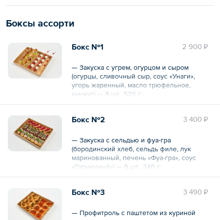
Боксы ассорти
Бокс №1
2 900 ₽
— Закуска с угрем, огурцом и сыром
(огурцы, сливочный сыр, соус «Унаги»,
угорь жаренный, масло трюфельное,
кунжут) — 8 шт., 520 г;
— Канапе с томатами «Черри» и сыром
«Моцарелла» (томаты «Черри», сыр
Бокс №2
3 400 ₽
«Моцарелла»-бэйби, базилик) — 8 шт., 184 г.
Общий вес – 704 г
— Закуска с сельдью и фуа-гра
(бородинский хлеб, сельдь филе, лук
маринованный, печень «Фуа-гра», соус
«Горчичный») — 6 шт., 240 г;
— Закуска с сельдью и луком (бородинский
хлеб, соус «Спайси», сельдь филе, лук
Бокс №3
3 490 ₽
маринованный) — 7 шт., 315 г;
— Утиный риет с малиной (бриошь, утиный
риет, малина свежая) — 6 шт., 210 г.
— Профитроль с паштетом из куриной