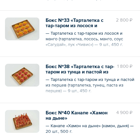
Общий вес – 450 г
Бокс №33 «Тарталетка с
2 800 ₽
тар-таром из лосося и
манго»
— Тарталетка с тар-таром из лосося и
манго (тарталетка, лосось, манго, соус
«Сагудай», лук «Чивис») — 9 шт., 450 г.
Общий вес – 450 г
Бокс №38 «Тарталетка с тар-
1 800 ₽
таром из тунца и пастой из
перцев»
— Тарталетка с тар-таром из тунца и пастой
из перцев (тарталетка, тунец, паста из
перцев) — 9 шт., 450 г.
Общий вес – 450 г
Бокс №40 Канапе «Хамон
4 900 ₽
на дыне»
— Канапе «Хамон на дыне» (хамон, дыня) —
20 шт., 500 г.