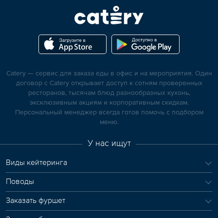
Catery — сервис для заказа еды в офис и на мероприятия. Один
договор с Catery открывает доступ к сотням проверенных
ресторанов, тысячам блюд разнообразных кухонь,
эксклюзивным акциям и корпоративным скидкам.
Персональный менеджер всегда готов помочь с подбором
меню.
У нас ищут
Виды кейтеринга
Поводы
Заказать фуршет