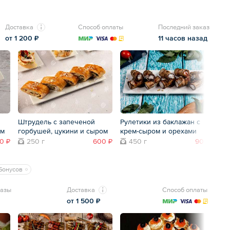
Доставка
Способ оплаты
Последний заказ
от 1 200 ₽
11 часов назад
Штрудель с запеченой
Рулетики из баклажан с
Ру
ом
горбушей, цукини и сыром
крем-сыром и орехами
с
0 ₽
250 г
600 ₽
450 г
900 ₽
Бонусов
казы
Доставка
Способ оплаты
от 1 500 ₽