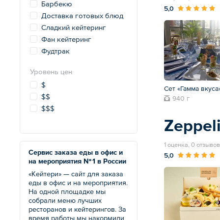
Барбекю
5,0
Доставка готовых блюд
Сладкий кейтеринг
Фан кейтеринг
Фудтрак
Уровень цен
$
Сет «Гамма вкуса
$$
940 г
$$$
Zeppel
1 оценка, 0 отзывов
Сервис заказа еды в офис и
5,0
на мероприятия № 1 в России
«Кейтери» — сайт для заказа
еды в офис и на мероприятия.
На одной площадке мы
собрали меню лучших
ресторанов и кейтерингов. За
время работы мы накормили