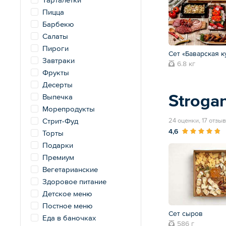
Пицца
Барбекю
Салаты
Пироги
Сет «Баварская к
Завтраки
6.8 кг
Фрукты
Десерты
Strogan
Выпечка
Морепродукты
Стрит-Фуд
24 оценки, 17 отзы
4,6
Торты
Подарки
Премиум
Вегетарианские
Здоровое питание
Детское меню
Постное меню
Сет сыров
Еда в баночках
586 г