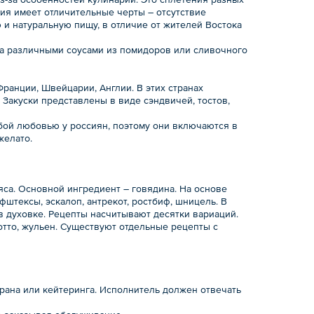
ния имеет отличительные черты – отсутствие
и натуральную пищу, в отличие от жителей Востока
а различными соусами из помидоров или сливочного
ранции, Швейцарии, Англии. В этих странах
 Закуски представлены в виде сэндвичей, тостов,
собой любовью у россиян, поэтому они включаются в
желато.
яса. Основной ингредиент – говядина. На основе
тексы, эскалоп, антрекот, ростбиф, шницель. В
в духовке. Рецепты насчитывают десятки вариаций.
отто, жульен. Существуют отдельные рецепты с
рана или кейтеринга. Исполнитель должен отвечать