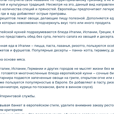
тей и культурных традиций. Несмотря на это, данный вид направле
о количества специй и пряностей. Европейцы предпочитают легкую 
 где в еду добавляют острые приправы.
 рецептов лежат овощи, делающие пищу полезной. Дополняется ед
з которых невозможно подчеркнуть вкус того или иного продукта.
пейской кухней подразумеваются блюда Италии, Испании, Греции, Ф
о представить обед без супа, легкого салата из овощей и десерта.
ная еда в Италии – пицца, паста, лазанья, ризотто, пользуются о
етов и фуршетов. Популярные десерты – панна- котта, тирамису, д
на основе мяса.
талии, Испании, Германии и других городов не мыслят жизни без м
 готовятся многочисленные блюда европейской кухни – сочные бифш
 гарнира подаются запеченные овощи на гриле, открытом огне или 
же пользуется популярностью в Европе. Ее добавляют в пасту, риз
каччиаторе, курица по-тоскански, филе в винном соусе).
йтеринговой службы.
вывая банкет в европейском стиле, уделите внимание заказу ресто
м критериям: