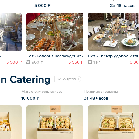
5 000 ₽
За 48 часов
»
Сет «Колорит наслаждения»
Сет «Спектр удовольств
5 500 ₽
960 г
5 550 ₽
1 кг
6 30
in Catering
3x Бонусов
Мин. стоимость заказа
Принимает заказы
10 000 ₽
За 48 часов