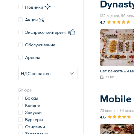
Dynast
Новинки
132 оценки, 86 отз
Акции
4,7
Экспресс-кейтеринг
Обслуживание
Аренда
Сет банкетный м
НДС не важен
7.1 кг
Блюда
Mobile
Боксы
Канапе
73 оценки, 54 отзы
Закуски
4,6
Бургеры
Сэндвичи
Тарталетки