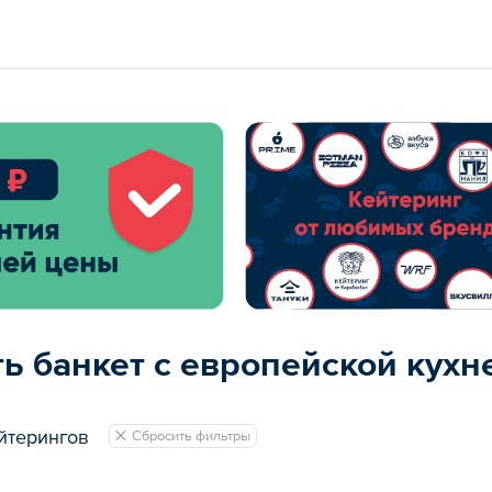
ть банкет с европейской кухн
йтерингов
Сбросить фильтры