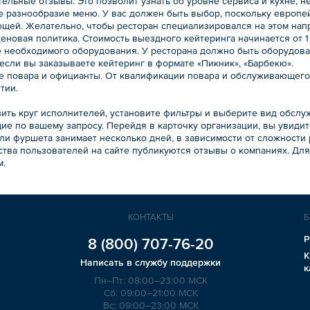
ельные отзывы. Это позволит узнать об уровне сервиса и кухне, н
е разнообразие меню. У вас должен быть выбор, поскольку европей
ощей. Желательно, чтобы ресторан специализировался на этом нап
ценовая политика. Стоимость выездного кейтеринга начинается от 1
е необходимого оборудования. У ресторана должно быть оборудов
если вы заказываете кейтеринг в формате «Пикник», «Барбекю».
е повара и официанты. От квалификации повара и обслуживающего 
тии.
зить круг исполнителей, установите фильтры и выберите вид обслу
ие по вашему запросу. Перейдя в карточку организации, вы увидит
ли фуршета занимает несколько дней, в зависимости от сложности 
ства пользователей на сайте публикуются отзывы о компаниях. Дл
м.
КОНТАКТЫ
Б
Р
8 (800)
707-76-20
К
Написать в службу поддержки
к
Пн–Пт: 08:00–23:00 МСК
Сб: 09:00–21:00 МСК
Вс: 09:00–23:00 МСК