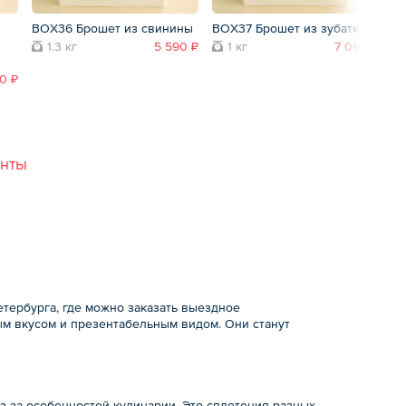
BOX36 Брошет из свинины
BOX37 Брошет из зубатки
B
кр
1.3 кг
5 590 ₽
1 кг
7 090 ₽
0 ₽
анты
тербурга, где можно заказать выездное
м вкусом и презентабельным видом. Они станут
з-за особенностей кулинарии. Это сплетения разных