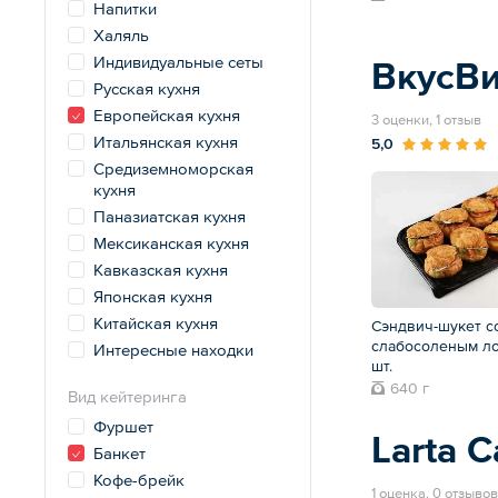
Напитки
Халяль
Индивидуальные сеты
ВкусВ
Русская кухня
Европейская кухня
3 оценки, 1 отзыв
Итальянская кухня
5,0
Средиземноморская
кухня
Паназиатская кухня
Мексиканская кухня
Кавказская кухня
Японская кухня
Китайская кухня
Сэндвич-шукет с
слабосоленым ло
Интересные находки
шт.
640 г
Вид кейтеринга
Фуршет
Larta C
Банкет
Кофе-брейк
1 оценка, 0 отзывов