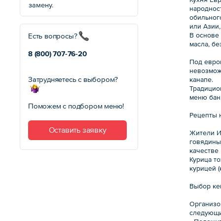
замену.
народнос
обильног
или Азии,
В основе
Есть вопросы?
масла, бе
8 (800)
707-76-20
Под евро
невозможн
Затрудняетесь с выбором?
канапе.
Традицион
меню банк
Поможем с подбором меню!
Рецепты 
Оставить заявку
Жители И
говядины
качестве
Курица то
курицей (
Выбор ке
Организо
следующи