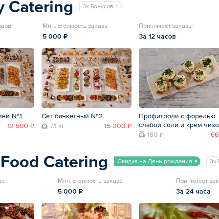
y Catering
3x Бонусов
ывов
Мин. стоимость заказа
Принимает заказы
5 000 ₽
За 12 часов
ини №1
Сет банкетный №2
Профитроли с форелью
слабой соли и крем чиз
12 500 ₽
7.1 кг
15 000 ₽
180 г
66
 Food Catering
Скидка на День рождения
3x 
ва
Мин. стоимость заказа
Принимает за
5 000 ₽
За 24 часа