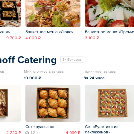
ухня»
Банкетное меню «Люкс»
Банкетное меню «Преми
9 700 ₽
4 000 ₽
3 100 ₽
off Catering
3x Бонусов
вов
Мин. стоимость заказа
Принимает заказы
10 000 ₽
За 24 часа
Сет круассанов
Сет «Рулетики из
баклажанов»
4 220 ₽
1.2 кг
4 990 ₽