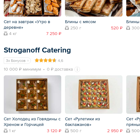
Сет на завтрак «Утро в
Блины с мясом
Блины
деревне»
250 г
520 ₽
300
4 кг
7 250 ₽
Stroganoff Catering
3x Бонусов
4,6
10 000 ₽ минимум
0 ₽ доставка
Сет Холодец из Говядины с
Сет «Рулетики из
Сет «Р
Хреном и Горчицей
баклажанов»
пряны
1 кг
3 120 ₽
500 г
2 950 ₽
500