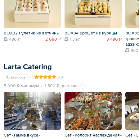
BOX32 Рулетик из ветчины
BOX34 Брошет из курицы
BOX35
травам
480 г
2 090 ₽
1.3 кг
3 490 ₽
аджик
960
Larta Catering
3x Бонусов
5,0
5 000 ₽ минимум
1 500 ₽ доставка
Сет «Гамма вкуса»
Сет «Колорит наслаждения»
Сет «С