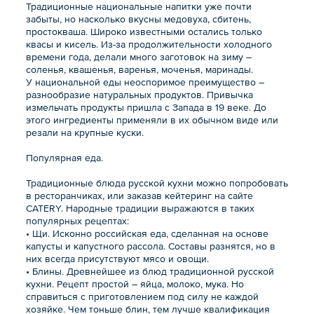
Традиционные национальные напитки уже почти
забыты, но насколько вкусны медовуха, сбитень,
простокваша. Широко известными остались только
квасы и кисель. Из-за продолжительности холодного
времени года, делали много заготовок на зиму –
соленья, квашенья, варенья, моченья, маринады.
У национальной еды неоспоримое преимущество –
разнообразие натуральных продуктов. Привычка
измельчать продукты пришла с Запада в 19 веке. До
этого ингредиенты применяли в их обычном виде или
резали на крупные куски.
Популярная еда.
Традиционные блюда русской кухни можно попробовать
в ресторанчиках, или заказав кейтеринг на сайте
CATERY. Народные традиции выражаются в таких
популярных рецептах:
• Щи. Исконно российская еда, сделанная на основе
капусты и капустного рассола. Составы разнятся, но в
них всегда присутствуют мясо и овощи.
• Блины. Древнейшее из блюд традиционной русской
кухни. Рецепт простой – яйца, молоко, мука. Но
справиться с приготовлением под силу не каждой
хозяйке. Чем тоньше блин, тем лучше квалификация