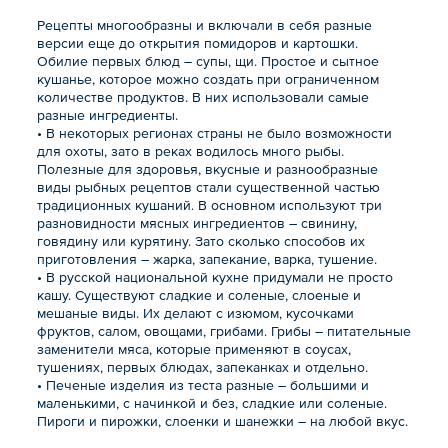
Рецепты многообразны и включали в себя разные
версии еще до открытия помидоров и картошки.
Обилие первых блюд – супы, щи. Простое и сытное
кушанье, которое можно создать при ограниченном
количестве продуктов. В них использовали самые
разные ингредиенты.
• В некоторых регионах страны не было возможности
для охоты, зато в реках водилось много рыбы.
Полезные для здоровья, вкусные и разнообразные
виды рыбных рецептов стали существенной частью
традиционных кушаний. В основном используют три
разновидности мясных ингредиентов – свинину,
говядину или курятину. Зато сколько способов их
приготовления – жарка, запекание, варка, тушение.
• В русской национальной кухне придумали не просто
кашу. Существуют сладкие и соленые, слоеные и
мешаные виды. Их делают с изюмом, кусочками
фруктов, салом, овощами, грибами. Грибы – питательные
заменители мяса, которые применяют в соусах,
тушениях, первых блюдах, запеканках и отдельно.
• Печеные изделия из теста разные – большими и
маленькими, с начинкой и без, сладкие или соленые.
Пироги и пирожки, слоенки и шанежки – на любой вкус.