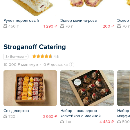
Рулет меренговый
Эклер малина-роза
Эклер
450 г
1 290 ₽
70 г
200 ₽
70 г
Stroganoff Catering
3x Бонусов
4,6
10 000 ₽ минимум
0 ₽ доставка
Сет десертов
Набор шоколадных
Набор
капкейков с малиной
маффи
720 г
3 950 ₽
1 кг
4 480 ₽
500