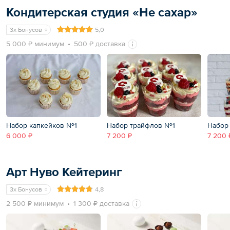
Кондитерская студия «Не сахар»
3x Бонусов
5,0
5 000 ₽ минимум
500 ₽ доставка
Набор капкейков №1
Набор трайфлов №1
Набор
6 000 ₽
7 200 ₽
7 200 
Арт Нуво Кейтеринг
3x Бонусов
4,8
2 500 ₽ минимум
1 300 ₽ доставка