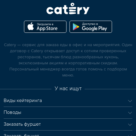
Catery — сервис для заказа еды в офис и на мероприятия. Один
договор с Catery открывает доступ к сотням проверенных
ресторанов, тысячам блюд разнообразных кухонь,
эксклюзивным акциям и корпоративным скидкам.
Персональный менеджер всегда готов помочь с подбором
меню.
У нас ищут
Виды кейтеринга
Поводы
Заказать фуршет