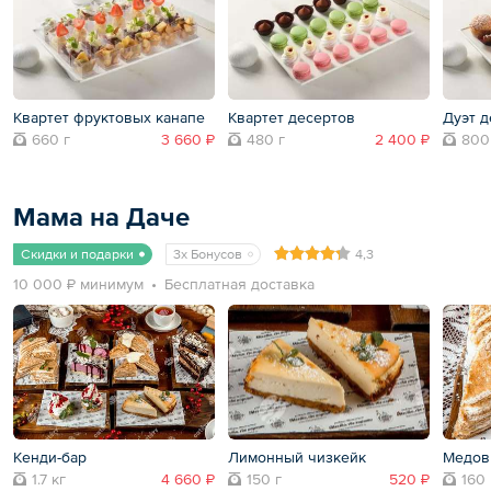
Квартет фруктовых канапе
Квартет десертов
Дуэт д
660 г
3 660 ₽
480 г
2 400 ₽
800
Мама на Даче
Скидки и подарки
3x Бонусов
4,3
10 000 ₽ минимум
Бесплатная доставка
Кенди-бар
Лимонный чизкейк
Медов
1.7 кг
4 660 ₽
150 г
520 ₽
160 