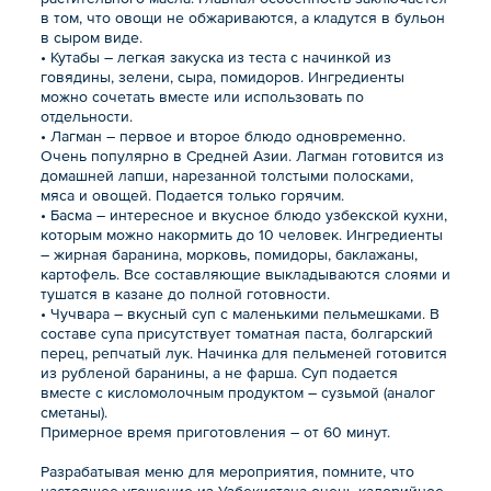
в том, что овощи не обжариваются, а кладутся в бульон
в сыром виде.
• Кутабы – легкая закуска из теста с начинкой из
говядины, зелени, сыра, помидоров. Ингредиенты
можно сочетать вместе или использовать по
отдельности.
• Лагман – первое и второе блюдо одновременно.
Очень популярно в Средней Азии. Лагман готовится из
домашней лапши, нарезанной толстыми полосками,
мяса и овощей. Подается только горячим.
• Басма – интересное и вкусное блюдо узбекской кухни,
которым можно накормить до 10 человек. Ингредиенты
– жирная баранина, морковь, помидоры, баклажаны,
картофель. Все составляющие выкладываются слоями и
тушатся в казане до полной готовности.
• Чучвара – вкусный суп с маленькими пельмешками. В
составе супа присутствует томатная паста, болгарский
перец, репчатый лук. Начинка для пельменей готовится
из рубленой баранины, а не фарша. Суп подается
вместе с кисломолочным продуктом – сузьмой (аналог
сметаны).
Примерное время приготовления – от 60 минут.
Разрабатывая меню для мероприятия, помните, что