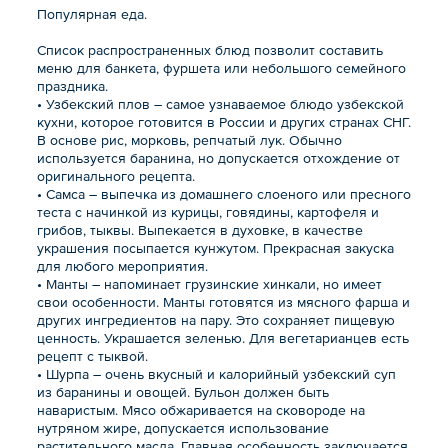
Популярная еда.
Список распространенных блюд позволит составить
меню для банкета, фуршета или небольшого семейного
праздника.
• Узбекский плов – самое узнаваемое блюдо узбекской
кухни, которое готовится в России и других странах СНГ.
В основе рис, морковь, репчатый лук. Обычно
используется баранина, но допускается отхождение от
оригинального рецепта.
• Самса – выпечка из домашнего слоеного или пресного
теста с начинкой из курицы, говядины, картофеля и
грибов, тыквы. Выпекается в духовке, в качестве
украшения посыпается кунжутом. Прекрасная закуска
для любого мероприятия.
• Манты – напоминает грузинские хинкали, но имеет
свои особенности. Манты готовятся из мясного фарша и
других ингредиентов на пару. Это сохраняет пищевую
ценность. Украшается зеленью. Для вегетарианцев есть
рецепт с тыквой.
• Шурпа – очень вкусный и калорийный узбекский суп
из баранины и овощей. Бульон должен быть
наваристым. Мясо обжаривается на сковороде на
нутряном жире, допускается использование
растительного масла. Главная особенность заключается