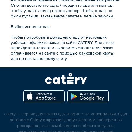
настоящее угощение из Узбекистана очень калорийное.
Многим достаточно одной порции плова или мантов,
чтобы утолить голод на весь вечер. Чтобы столы не
были пустыми, заказывайте салаты и легкие закуски.
Выбор исполнителя.
Чтобы попробовать домашнюю еду от настоящих
узбеков, оформите заказ на сайте CATERY. Для этого
перейдите в каталог и выберите исполнителя. Заказ
оплачивается на сайте с помощью банковской карты
или по выставленному счету.
Catery — сервис для заказа еды в офис и на мероприятия. Один
договор с Catery открывает доступ к сотням проверенных
ресторанов, тысячам блюд разнообразных кухонь,
эксклюзивным акциям и корпоративным скидкам.