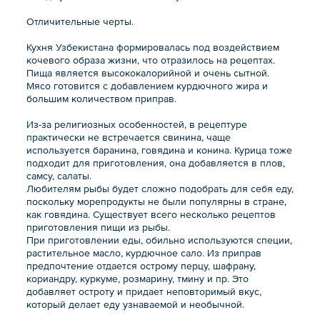
Отличительные черты.
Кухня Узбекистана формировалась под воздействием
кочевого образа жизни, что отразилось на рецептах.
Пища является высококалорийной и очень сытной.
Мясо готовится с добавлением курдючного жира и
большим количеством приправ.
Из-за религиозных особенностей, в рецептуре
практически не встречается свинина, чаще
используется баранина, говядина и конина. Курица тоже
подходит для приготовления, она добавляется в плов,
самсу, салаты.
Любителям рыбы будет сложно подобрать для себя еду,
поскольку морепродукты не были популярны в стране,
как говядина. Существует всего несколько рецептов
приготовления пищи из рыбы.
При приготовлении еды, обильно используются специи,
растительное масло, курдючное сало. Из приправ
предпочтение отдается острому перцу, шафрану,
кориандру, куркуме, розмарину, тмину и пр. Это
добавляет остроту и придает неповторимый вкус,
который делает еду узнаваемой и необычной.