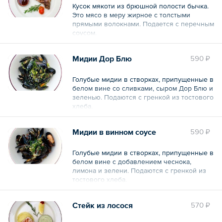
Кусок мякоти из брюшной полости бычка.
Это мясо в меру жирное с толстыми
прямыми волокнами. Подается с перечным
соусом.
Общий вес – 250 г
Мидии Дор Блю
590 ₽
Голубые мидии в створках, припущенные в
белом вине со сливками, сыром Дор Блю и
зеленью. Подаются с гренкой из тостового
хлеба.
Общий вес – 340 г
Мидии в винном соусе
590 ₽
Голубые мидии в створках, припущенные в
белом вине с добавлением чеснока,
лимона и зелени. Подаются с гренкой из
тостового хлеба.
Общий вес – 340 г
Стейк из лосося
570 ₽