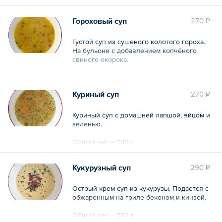
Гороховый суп
270 ₽
Густой суп из сушеного колотого гороха.
На бульоне с добавлением копчёного
свиного окорока.
Общий вес – 250 г
Куриный суп
270 ₽
Куриный суп с домашней лапшой, яйцом и
зеленью.
Общий вес – 280 г
Кукурузный суп
290 ₽
Острый крем-суп из кукурузы. Подается с
обжаренным на гриле беконом и кинзой.
Общий вес – 260 г