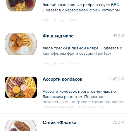
Запечённые свиные ребра в соусе BBQ.
Подается с картофелем фри и кетчупом.
Общий вес – 480 г
Фиш энд чипс
470 ₽
Филе трески в пивном кляре. Подается с
картофелем фри и соусом «Тар-Тар».
Общий вес – 330 г
Ассорти колбасок
1 450 ₽
Ассорти колбасок приготовленных по
Баварским рецептам. Подаются
обжаренными на гриле с тремя гарнирами:
капуста тушеная, картофель фри,
картофель айдахо с горчичным и
чесночным соусом.
Стейк «Фланк»
750 ₽
Общий вес – 950 г