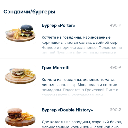
Сэндвичи/бургеры
Бургер «Porter»
490 ₽
Котлета из говядины, маринованные
корнишоны, листья салата, двойной сыр
Чеддер и перчики халапеньо. Подается на
черной булочке с фирменным соусом и
картофелем фри.
Грик Morretti
490 ₽
Общий вес – 400 г
Котлета из говядины, вяленые томаты,
листья салата, сыр Моцарелла и свежие
помидоры. Подается в Греческой Пите с
соусом Песто и картофелем фри.
Общий вес – 430 г
Бургер «Double History»
690 ₽
Две котлеты из говядины, жареный бекон,
маринованные корнишоны, двойной сыр