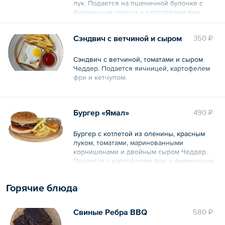
лук. Подается на пшеничной булочке с
фирменным соусом и картофелем фри.
Общий вес – 450 г
Сэндвич с ветчиной и сыром
350 ₽
Сэндвич с ветчиной, томатами и сыром
Чеддер. Подается яичницей, картофелем
фри и кетчупом.
Общий вес – 400 г
Бургер «Ямал»
490 ₽
Бургер с котлетой из оленины, красным
луком, томатами, маринованными
корнишонами и двойным сыром Чеддер.
Подается с картофелем фри и фирменным
соусом.
Горячие блюда
Общий вес – 430 г
Свиные Ребра BBQ
580 ₽