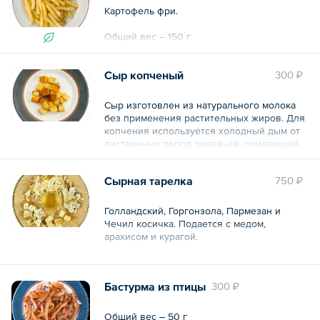
Картофель фри.
Общий вес – 150 г
Сыр копченый
300 ₽
Сыр изготовлен из натурального молока
без применения растительных жиров. Для
копчения используется холодный дым от
лиственных пород деревьев, придающий
продукту приятный цвет и аромат.
Холодный дым не содержит канцерогенов
Сырная тарелка
750 ₽
и продукт получается вкусным и
безопасным для здоровья.
Голландский, Горгонзола, Пармезан и
Общий вес – 100 г
Чечил косичка. Подается с медом,
арахисом и курагой.
Общий вес – 230 г
Бастурма из птицы
300 ₽
Общий вес – 50 г