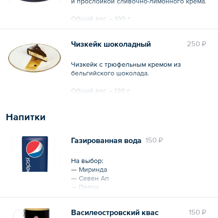
и прослойкой сливочно-лимонного крема.
Общий вес – 100 г
Чизкейк шоколадный
250 ₽
Чизкейк с трюфельным кремом из
бельгийского шоколада.
Общий вес – 120 г
Напитки
Газированная вода
150 ₽
На выбор:
— Миринда
— Севен Ап
— Пепси
Объем: 330 мл
Василеостровский квас
150 ₽