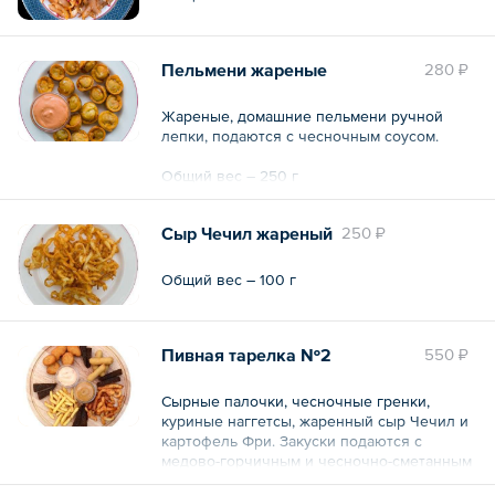
Пельмени жареные
280 ₽
Жареные, домашние пельмени ручной
лепки, подаются с чесночным соусом.
Общий вес – 250 г
Сыр Чечил жареный
250 ₽
Общий вес – 100 г
Пивная тарелка №2
550 ₽
Сырные палочки, чесночные гренки,
куриные наггетсы, жаренный сыр Чечил и
картофель Фри. Закуски подаются с
медово-горчичным и чесночно-сметанным
соусом.