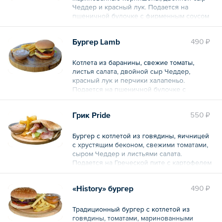
Чеддер и красный лук. Подается на
пшеничной булочке с фирменным соусом
и картофелем фри.
Бургер Lamb
490 ₽
Общий вес – 580 г
Котлета из баранины, свежие томаты,
листья салата, двойной сыр Чеддер,
красный лук и перчики халапеньо.
Подается на пшеничной булочке с
фирменным соусом и картофелем фри.
Грик Pride
550 ₽
Общий вес – 380 г
Бургер с котлетой из говядины, яичницей
с хрустящим беконом, свежими томатами,
сыром Чеддер и листьями салата.
Подается на Греческой пите с картофелем
фри и фирменным соусом.
«History» бургер
490 ₽
Общий вес – 430 г
Традиционный бургер с котлетой из
говядины, томатами, маринованными