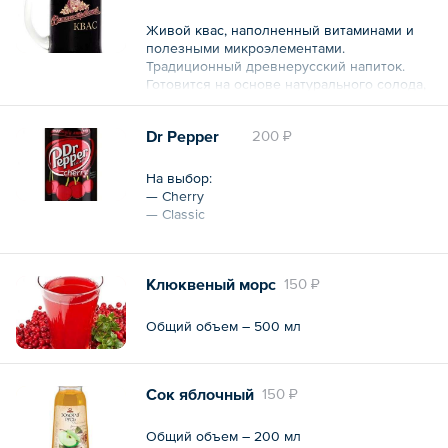
Живой квас, наполненный витаминами и
полезными микроэлементами.
Традиционный древнерусский напиток.
Готовится на основе натурального солода,
дрожжей и сахара.
Dr Pepper
200 ₽
Общий объем – 500 мл
На выбор:
— Cherry
— Classic
Общий объем – 330 мл
Клюквеный морс
150 ₽
Общий объем – 500 мл
Сок яблочный
150 ₽
Общий объем – 200 мл