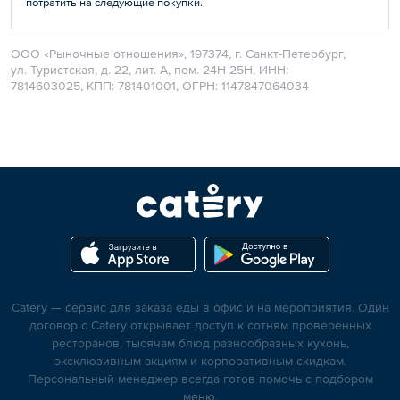
потратить на следующие покупки.
ООО «Рыночные отношения», 197374, г. Санкт-Петербург,
ул. Туристская, д. 22, лит. А, пом. 24Н-25H, ИНН:
7814603025, КПП: 781401001, ОГРН: 1147847064034
Catery — сервис для заказа еды в офис и на мероприятия. Один
договор с Catery открывает доступ к сотням проверенных
ресторанов, тысячам блюд разнообразных кухонь,
эксклюзивным акциям и корпоративным скидкам.
Персональный менеджер всегда готов помочь с подбором
меню.