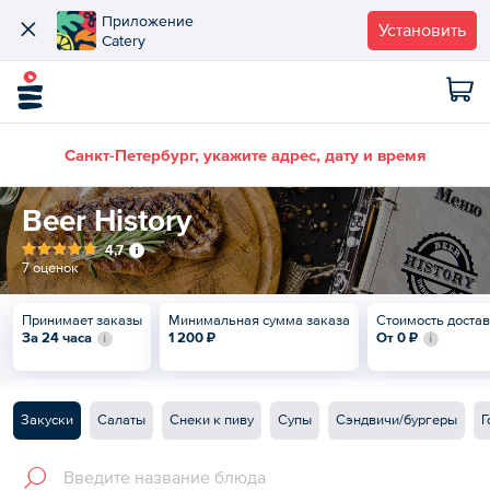
Приложение
Установить
Catery
Санкт-Петербург, укажите адрес, дату и время
Beer History
4,7
7 оценок
Принимает заказы
Минимальная сумма заказа
Стоимость доста
За 24 часа
1 200 ₽
От
0 ₽
Закуски
Салаты
Снеки к пиву
Супы
Сэндвичи/бургеры
Г