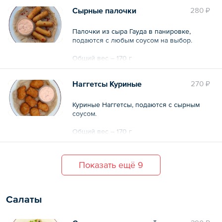
Сырные палочки
280 ₽
Общий вес – 520 г
Палочки из сыра Гауда в панировке,
подаются с любым соусом на выбор.
Общий вес – 170 г
Наггетсы Куриные
270 ₽
Куриные Наггетсы, подаются с сырным
соусом.
Общий вес – 170 г
Показать ещё 9
Салаты