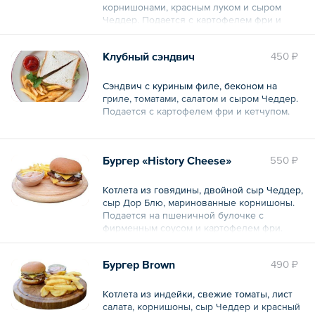
корнишонами, красным луком и сыром
Чеддер. Подается с картофелем фри и
фирменным соусом.
Клубный сэндвич
450 ₽
Общий вес – 430 г
Сэндвич с куриным филе, беконом на
гриле, томатами, салатом и сыром Чеддер.
Подается с картофелем фри и кетчупом.
Общий вес – 500 г
Бургер «History Cheese»
550 ₽
Котлета из говядины, двойной сыр Чеддер,
сыр Дор Блю, маринованные корнишоны.
Подается на пшеничной булочке с
фирменным соусом и картофелем фри.
Общий вес – 400 г
Бургер Brown
490 ₽
Котлета из индейки, свежие томаты, лист
салата, корнишоны, сыр Чеддер и красный