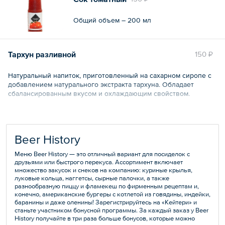
Общий объем – 330 мл
Общий объем – 200 мл
Тархун разливной
150 ₽
Натуральный напиток, приготовленный на сахарном сиропе с
добавлением натурального экстракта тархуна. Обладает
сбалансированным вкусом и охлаждающим свойством.
Общий объем – 500 мл
Beer History
Меню Beer History — это отличный вариант для посиделок с
друзьями или быстрого перекуса. Ассортимент включает
множество закусок и снеков на компанию: куриные крылья,
луковые кольца, наггетсы, сырные палочки, а также
разнообразную пиццу и фламекеш по фирменным рецептам и,
конечно, американские бургеры с котлетой из говядины, индейки,
баранины и даже оленины! Зарегистрируйтесь на «Кейтери» и
станьте участником бонусной программы. За каждый заказ у Beer
History получайте в три раза больше бонусов, которые можно