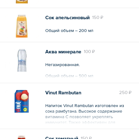
Сок апельсиновый
150 ₽
Общий объем – 200 мл
Аква минерале
100 ₽
Негазированная.
Общий объем – 500 мл
Vinut Rambutan
250 ₽
Напиток Vinut Rambutan изготовлен из
сока рамбутана. Высокое содержание
витамина С позволяет укреплять
иммунитет. Также эффективен для
снижения количества жира в организме
из-за высокого содержания пищевого
Сок томатный
150 ₽
волокна, воды и низкой калорийности.