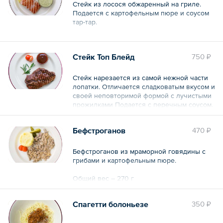
Стейк из лосося обжаренный на гриле.
Подается с картофельным пюре и соусом
тар-тар.
Общий вес – 350 г
Стейк Топ Блейд
750 ₽
Стейк нарезается из самой нежной части
лопатки. Отличается сладковатым вкусом и
своей неповторимой формой с лучистыми
прожилками Подается с перечным соусом.
Общий вес – 250 г
Бефстроганов
470 ₽
Бефстроганов из мраморной говядины с
грибами и картофельным пюре.
Общий вес – 270 г
Спагетти болоньезе
350 ₽