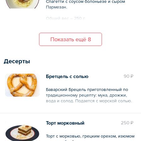
Спагетти с соусом болоньезе и сыром
Пармезан.
Общий вес – 250 г
Показать ещё 8
Десерты
Бретцель с солью
90 ₽
Баварский Брецель приготовленный по
традиционному рецепту: мука, дрожжи,
вода и солод. Подается с морской солью.
Общий вес – 80 г
Торт морковный
250 ₽
Торт с морковью, грецким орехом, изюмом