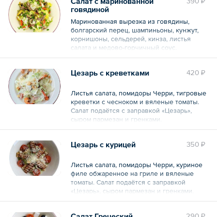
Салат с маринованной
390 ₽
говядиной
Маринованная вырезка из говядины,
болгарский перец, шампиньоны, кунжут,
корнишоны, сельдерей, кинза, листья
салата и медово-горчичный соус.
Общий вес – 230 г
Цезарь с креветками
420 ₽
Листья салата, помидоры Черри, тигровые
креветки с чесноком и вяленые томаты.
Салат подаётся с заправкой «Цезарь»,
сыром пармезан и гренками.
Общий вес – 250 г
Цезарь с курицей
350 ₽
Листья салата, помидоры Черри, куриное
филе обжаренное на гриле и вяленые
томаты. Салат подаётся с заправкой
«Цезарь», сыром пармезан и гренками.
Общий вес – 250 г
Салат Греческий
290 ₽