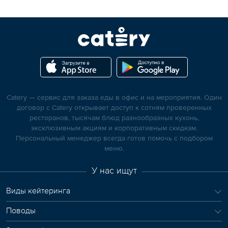
Catery — сервис для заказа еды в офис и на мероприятия. Один
договор с Catery открывает доступ к сотням проверенных
ресторанов, тысячам блюд разнообразных кухонь,
эксклюзивным акциям и корпоративным скидкам.
Персональный менеджер всегда готов помочь с подбором
меню.
У нас ищут
Виды кейтеринга
Поводы