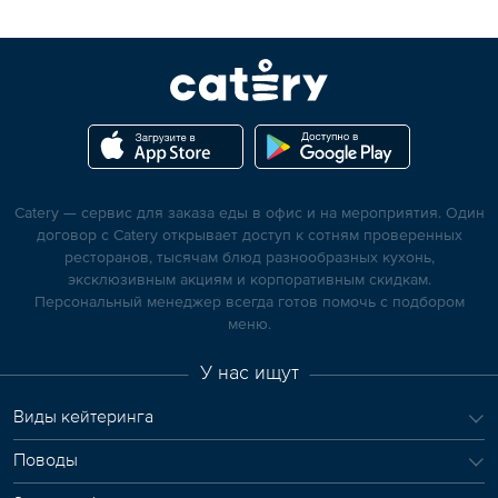
Catery — сервис для заказа еды в офис и на мероприятия. Один
договор с Catery открывает доступ к сотням проверенных
ресторанов, тысячам блюд разнообразных кухонь,
эксклюзивным акциям и корпоративным скидкам.
Персональный менеджер всегда готов помочь с подбором
меню.
У нас ищут
Виды кейтеринга
Поводы