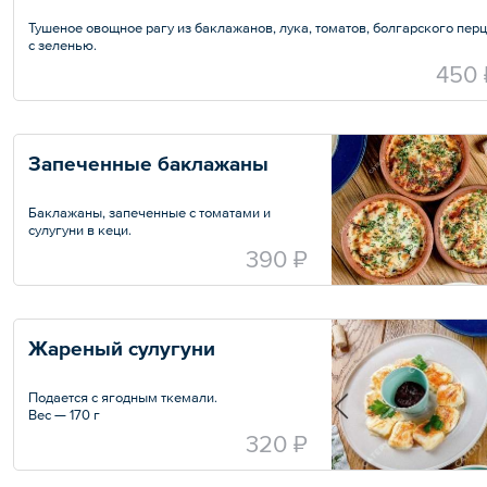
Тушеное овощное рагу из баклажанов, лука, томатов, болгарского пер
с зеленью.
Вес — 270 г
450 
Запеченные баклажаны
Баклажаны, запеченные с томатами и
сулугуни в кеци.
Вес — 270 г
390 ₽
Жареный сулугуни
Подается с ягодным ткемали.
Вес — 170 г
320 ₽