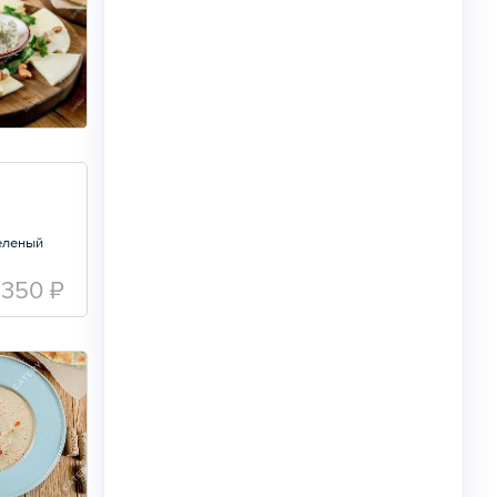
еленый
350 ₽