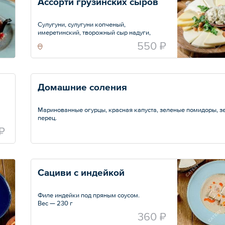
Ассорти грузинских сыров
Сулугуни, сулугуни копченый,
имеретинский, творожный сыр надуги,
орехи.
550 ₽
Вес — 330 г
Домашние соления
Маринованные огурцы, красная капуста, зеленые помидоры, з
перец.
Вес — 320 г
₽
Сациви с индейкой
Филе индейки под пряным соусом.
Вес — 230 г
360 ₽