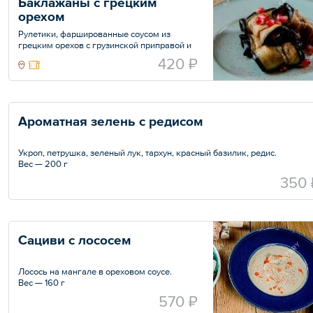
Баклажаны с грецким 
орехом
Рулетики, фаршированные соусом из
грецким орехов с грузинской приправой и
зернами граната.
420 ₽
Вес — 180 г
Ароматная зелень с редисом
Укроп, петрушка, зеленый лук, тархун, красный базилик, редис.
Вес — 200 г
350 
Сациви с лососем
Лосось на мангале в ореховом соусе.
Вес — 160 г
570 ₽