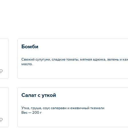
Бомби
Свежий сулугуни, сладкие томаты, мятная аджика, зелень и ка
масло.
Вес — 280 г
₽
Салат с уткой
Утка, груша, соус саперави и ежевичный ткемали
Вес — 200 г
₽