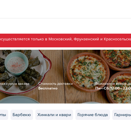
осуществляется только в Московский, Фрунзенский и Красносельск
ая сумма заказа
Стоимость доставки
Возможное время д
Бесплатно
Пн—Сб: 12:00—22:
упы
Барбекю
Хинкали и квари
Горячие блюда
Гарнир