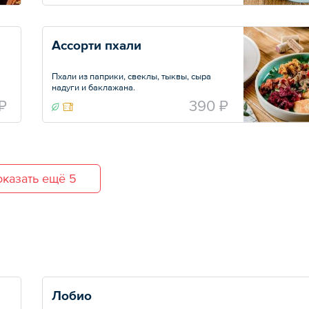
Ассорти пхали
Пхали из паприки, свеклы, тыквы, сыра
надуги и баклажана.
Вес — 250 г
₽
390 ₽
казать ещё 5
Лобио