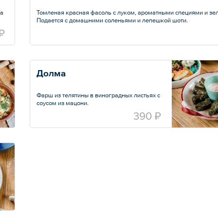
ца
Томленая красная фасоль с луком, ароматными специями и зе
Подается с домашними соленьями и лепешкой шоти.
Вес — 400 г
₽
Долма
Фарш из телятины в виноградных листьях с
соусом из мацони.
Вес — 200 г
390 ₽