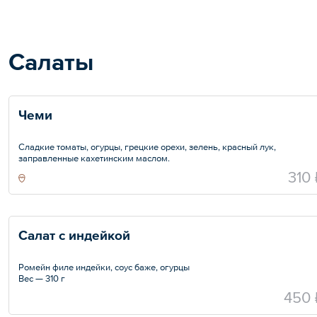
Салаты
Чеми
Сладкие томаты, огурцы, грецкие орехи, зелень, красный лук,
заправленные кахетинским маслом.
Размер порции на выбор — 150 или 350 г
310 
Салат с индейкой
Ромейн филе индейки, соус баже, огурцы
Вес — 310 г
450 