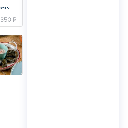
ленью.
350 ₽