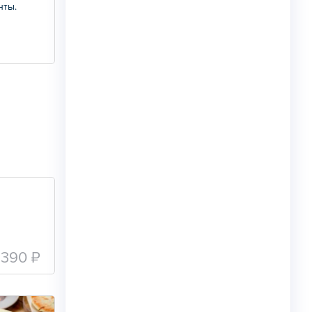
нты.
390 ₽