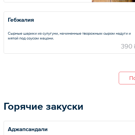
Гебжалия
Сырные шарики из сулугуни, начиненные творожным сыром надуги и
мятой под соусом мацони.
Вес — 330 г
390 
По
Горячие закуски
Аджапсандали