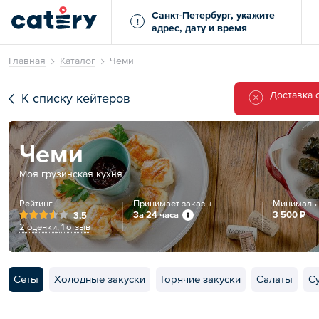
Санкт-Петербург, укажите
!
адрес, дату и время
Главная
Каталог
Чеми
Доставка 
К списку кейтеров
Чеми
Моя грузинская кухня
Рейтинг
Принимает заказы
Минимальн
За 24 часа
3 500 ₽
3,5
2 оценки
,
1 отзыв
Сеты
Холодные закуски
Горячие закуски
Салаты
С