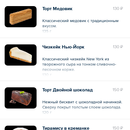
Торт Медовик
130 ₽
Классический медовик с традиционным
вкусом.
135 г
Чизкейк Нью-Йорк
130 ₽
Классический чизкейк New York из
творожного сыра на тонком сливочно-
песочном корже.
130 г
Торт Двойной шоколад
150 ₽
Нежный бисквит с шоколадной начинкой.
Сверху покрыт толстым слоем шоколада.
120 г
Тирамису в креманке
150 ₽