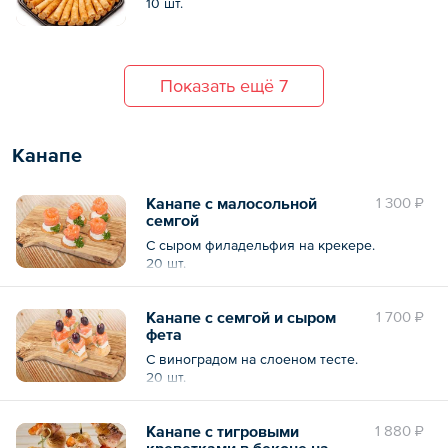
10 шт.
Показать ещё 7
Канапе
Канапе с малосольной
1 300 ₽
семгой
С сыром филадельфия на крекере.
20 шт.
Канапе с семгой и сыром
1 700 ₽
фета
С виноградом на слоеном тесте.
20 шт.
Канапе с тигровыми
1 880 ₽
креветками в беконе на