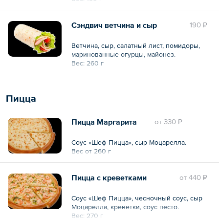
Сэндвич ветчина и сыр
190 ₽
Ветчина, сыр, салатный лист, помидоры,
маринованные огурцы, майонез.
Вес: 260 г
Пицца
Пицца Маргарита
oт
330 ₽
Соус «Шеф Пицца», сыр Моцарелла.
Вес от 260 г
Пицца с креветками
oт
440 ₽
Соус «Шеф Пицца», чесночный соус, сыр
Моцарелла, креветки, соус песто.
Вес: 270 г