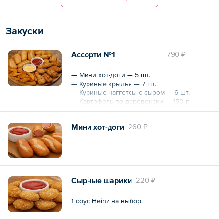
Закуски
Ассорти №1
790 ₽
— Мини хот-доги — 5 шт.
— Куриные крылья — 7 шт.
— Куриные наггетсы с сыром — 6 шт.
— Картофель по-деревенски — 150 г
— 3 соуса Heinz на выбор
Мини хот-доги
260 ₽
Сырные шарики
220 ₽
1 соус Heinz на выбор.