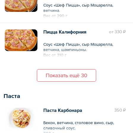
Соус «Шеф Пицца», сыр Моцарелла,
ветчина.
Вес от 290 г
Пицца Калифорния
oт
330 ₽
Соус «Шеф Пицца», сыр Моцарелла,
ветчина, шампиньоны.
Вес от 310 г
Показать ещё 30
Паста
Паста Карбонара
350 ₽
Бекон, ветчина, столовое вино, сыр,
сливочный соус.