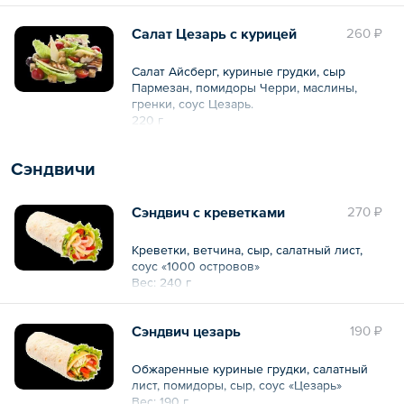
Салат Цезарь с курицей
260 ₽
Салат Айсберг, куриные грудки, сыр
Пармезан, помидоры Черри, маслины,
гренки, соус Цезарь.
220 г
Сэндвичи
Сэндвич с креветками
270 ₽
Креветки, ветчина, сыр, салатный лист,
соус «1000 островов»
Вес: 240 г
Сэндвич цезарь
190 ₽
Обжаренные куриные грудки, салатный
лист, помидоры, сыр, соус «Цезарь»
Вес: 190 г