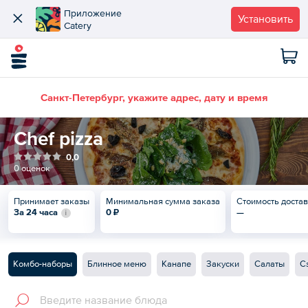
Приложение
Установить
Catery
Санкт-Петербург, укажите адрес, дату и время
Chef pizza
0,0
0 оценок
Принимает заказы
Минимальная сумма заказа
Стоимость доста
За 24 часа
0 ₽
—
Комбо-наборы
Блинное меню
Канапе
Закуски
Салаты
С