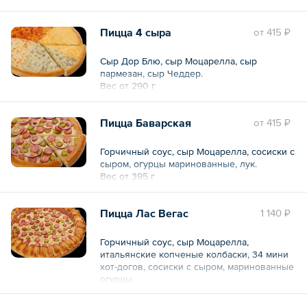
Пицца 4 сыра
oт
415 ₽
Сыр Дор Блю, сыр Моцарелла, сыр
пармезан, сыр Чеддер.
Вес от 290 г
Пицца Баварская
oт
415 ₽
Горчичный соус, сыр Моцарелла, сосиски с
сыром, огурцы маринованные, лук.
Вес от 395 г
Пицца Лас Вегас
1 140 ₽
Горчичный соус, сыр Моцарелла,
итальянские копченые колбаски, 34 мини
хот-догов, сосиски с сыром, маринованные
огурцы.
Вес: 1355 г