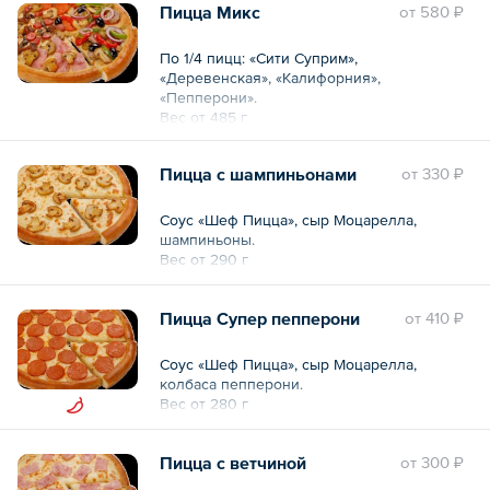
Пицца Микс
oт
580 ₽
По 1/4 пицц: «Сити Суприм»,
«Деревенская», «Калифорния»,
«Пепперони».
Вес от 485 г
Пицца с шампиньонами
oт
330 ₽
Соус «Шеф Пицца», сыр Моцарелла,
шампиньоны.
Вес от 290 г
Пицца Супер пепперони
oт
410 ₽
Соус «Шеф Пицца», сыр Моцарелла,
колбаса пепперони.
Вес от 280 г
Пицца с ветчиной
oт
300 ₽