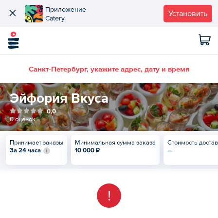
Приложение
Установить
Catery
Санкт-Петербург, укажите адрес, дату и время
Эйфория Вкуса
0,0
0 оценок
Принимает заказы
Минимальная сумма заказа
Стоимость доста
За 24 часа
10 000 ₽
—
!