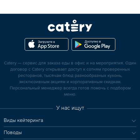
Catery — сервис для заказа еды в офис и на мероприятия. Один
договор с Catery открывает доступ к сотням проверенных
ресторанов, тысячам блюд разнообразных кухонь,
эксклюзивным акциям и корпоративным скидкам.
Персональный менеджер всегда готов помочь с подбором
меню.
У нас ищут
Виды кейтеринга
Поводы