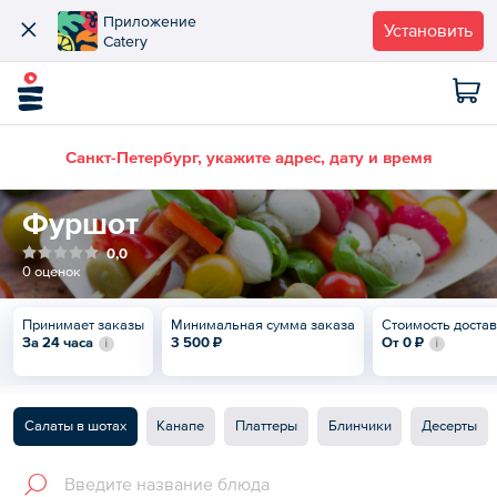
Приложение
Установить
Catery
Санкт-Петербург, укажите адрес, дату и время
Фуршот
0,0
0 оценок
Принимает заказы
Минимальная сумма заказа
Стоимость доста
За 24 часа
3 500 ₽
От
0 ₽
Салаты в шотах
Канапе
Платтеры
Блинчики
Десерты