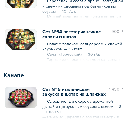
— Европейский салат с пряной говядиной
и свежими овощами под базиликовым
соусом — 40 г/шт.
— Мясной салат из филе куры с зеленым
яблоком, хрустящим салатом и ягодкой
физалиса — 40 г/шт.
Сет №34 вегетариансикие
900 ₽
— Салат с ветчиной и сыром, свежими
салаты в шотах
огурчиками и перцем с масляной
заправкой — 35 г/шт.
— Салат с яблоком, сельдереем и свежей
18 шт.
клубникой — 35 г/шт.
690 г
— Салат «Греческий» — 30 г/шт.
— Тар-тар из свеклы, с филе апельсина и
зернами граната — 35 г/шт.
18 шт.
Канапе
630 г
Сет № 5 итальянская
1 450 ₽
закуска в шотах на шпажках
— Сыровяленый окорок с ароматной
дыней и цитрусовым соусом с медом — 8
шт. по 15 г
— Мини-моццарелла с томатами черри и
соусом «песто» — 10 шт. по 25 г
370 г