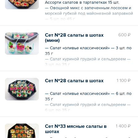
тыквенными семечками — 6 шт. по 35 г
Ассорти салатов в тарталетках 15 шт.
Общий вес — 630 г
— Овощной микс с запеченным лососем и
морской губкой под майонезной заправкой
— 5 шт. по 45 г
— Классический английский салат с
куриным филе, сельдереем и зернами
Сет №28 салаты в шотах
600 ₽
граната — 5 шт. по 45 г
(мини)
— Мясной салат с ростбифом, ананасом и
грецким орехом — 5 шт. по 45 г
— Салат «оливье классический» — 3 шт. по
Общий вес — 675 г
35 г
— Салат куриной грудкой и сельдереем —
3 шт. по 35 г
— Сельдь под шубой — 3 шт. по 65 г
9 шт.
Сет №28 салаты в шотах
1 100 ₽
405 г
— Салат «оливье классический» — 6 шт. по
35 г
— Салат куриной грудкой и сельдереем —
6 шт. по 35 г
— Сельдь под шубой — 6 шт. по 65 г
18 шт.
Сет №33 мясные салаты в
1 400 ₽
810 г
шотах