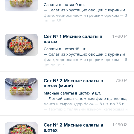
Cалаты в шотах 9 шт.
— Салат из хрустящих овощей с куриным
филе, черносливом и грецким орехом — 3
шт. по 35 г
— Салат из ветчины индейки, свежими
овощами, брокколи и нежными специями
Сет № 1 Мясные салаты в
1 480 ₽
— 3 шт. по 35 г
шотах
— Фрикасе из листьев салата с авокадо,
кусочками маринованного лосося,
Cалаты в шотах 18 шт.
креветками и сиропом «бальзамико» — 3
— Салат из хрустящих овощей с куриным
шт. по 35 г
филе, черносливом и грецким орехом — 6
Общий вес — 315 г
шт. по 35 г
— Салат из ветчины индейки, свежими
овощами, брокколи и нежными специями
Сет № 2 Мясные салаты в
730 ₽
— 6 шт. по 35 г
шотах (мини)
— Фрикасе из листьев салата с авокадо,
кусочками маринованного лосося,
Мясные салаты в шотах 9 шт.
креветками и сиропом «бальзамико» — 6
— Легкий салат с нежным филе цыпленка,
шт. по 35 г
манго и сыром «дор блю» — 3 шт. по 35 г
Общий вес — 630 г
— Тар-тар с телячьим языком, каперсами и
клюквой — 3 шт. по 35 г
— Салат с бужениной, зеленым яблочком,
Сет № 2 Мясные салаты в
1 450 ₽
ароматным сельдереем и перепелиным
шотах
яйцом — 3 шт. по 35 г