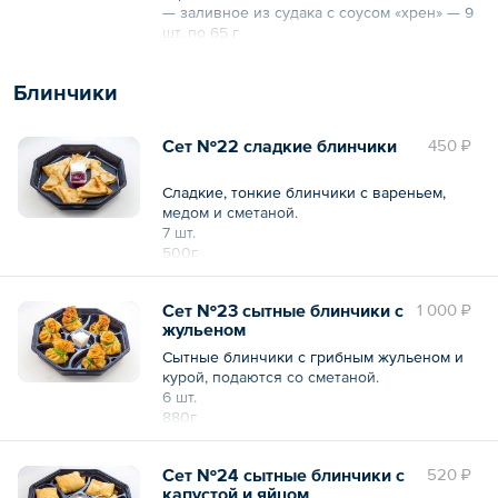
— заливное из судака с соусом «хрен» — 9
шт. по 65 г
18 шт.
1150 г
Блинчики
Сет №22 сладкие блинчики
450 ₽
Сладкие, тонкие блинчики с вареньем,
медом и сметаной.
7 шт.
500г
Сет №23 сытные блинчики с
1 000 ₽
жульеном
Сытные блинчики с грибным жульеном и
курой, подаются со сметаной.
6 шт.
880г
Сет №24 сытные блинчики с
520 ₽
капустой и яйцом