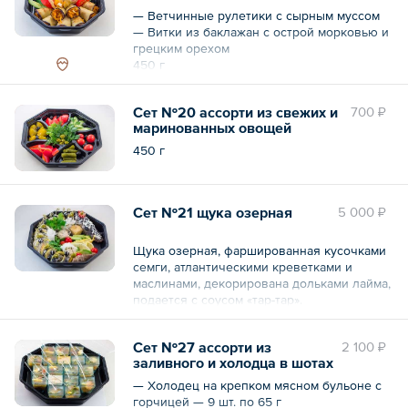
— Ветчинные рулетики с сырным муссом
— Витки из баклажан с острой морковью и
грецким орехом
450 г
Сет №20 ассорти из свежих и
700 ₽
маринованных овощей
450 г
Сет №21 щука озерная
5 000 ₽
Щука озерная, фаршированная кусочками
семги, атлантическими креветками и
маслинами, декорирована дольками лайма,
подается с соусом «тар-тар».
1 кг
Сет №27 ассорти из
2 100 ₽
заливного и холодца в шотах
— Холодец на крепком мясном бульоне с
горчицей — 9 шт. по 65 г