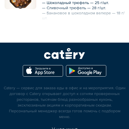
— Шоколадный трюфель — 25 г/шт.
— Сливочный трюфель — 28 г/шт.
— Банановое в шоколадном велюре — 18 г/
шт.
— Йогуртовое с малиной — 23 г/шт.
14 шт.
323 г
Catery — сервис для заказа еды в офис и на мероприятия. Один
договор с Catery открывает доступ к сотням проверенных
ресторанов, тысячам блюд разнообразных кухонь,
эксклюзивным акциям и корпоративным скидкам.
Персональный менеджер всегда готов помочь с подбором
меню.