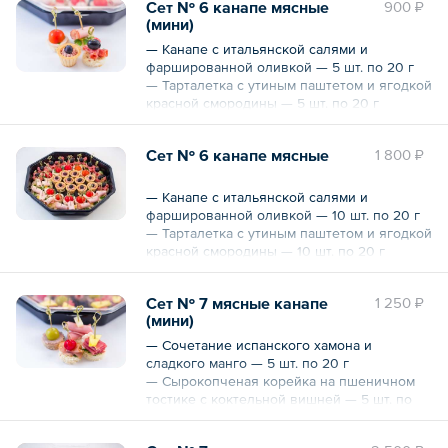
Сет № 6 канапе мясные
900 ₽
(мини)
— Канапе с итальянской салями и
фаршированной оливкой — 5 шт. по 20 г
— Тарталетка с утиным паштетом и ягодкой
красной смородины — 5 шт. по 20 г
— Канапе с куриным филе и томатом черри
— 5 шт. по 15 г
Сет № 6 канапе мясные
1 800 ₽
— Пикантный карбонад с долькой
мандарина — 5 шт. по 20 г
20 шт.
— Канапе с итальянской салями и
375 г
фаршированной оливкой — 10 шт. по 20 г
— Тарталетка с утиным паштетом и ягодкой
красной смородины — 10 шт. по 20 г
— Канапе с куриным филе и томатом черри
— 10 шт. по 15 г
Сет № 7 мясные канапе
1 250 ₽
— Пикантный карбонад с долькой
(мини)
мандарина — 10 шт. по 20 г
40 шт.
— Сочетание испанского хамона и
750 г
сладкого манго — 5 шт. по 20 г
— Сырокопченая корейка на пшеничном
тостике с коктельной вишней — 5 шт. по
20 г
— Канапе с пряной бужениной и райским