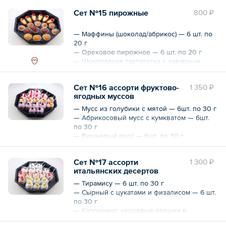
480 г
Сет №15 пирожные
800 ₽
— Маффины (шоколад/абрикос) — 6 шт. по
20 г
— Ореховое пирожное — 6 шт. по 20 г
— Шоколадная тарталетка с заварным
кремом и коктельной вишней — 6 шт. по
20 г
Сет №16 ассорти фруктово-
1 350 ₽
360 г
ягодных муссов
— Мусс из голубики с мятой — 6шт. по 30 г
— Абрикосовый мусс с кумкватом — 6шт.
по 30 г
— Вишневый мусс — 6шт. по 30 г
18 шт.
540 г
Сет №17 ассорти
1 300 ₽
итальянских десертов
— Тирамису — 6 шт. по 30 г
— Сырный с цукатами и физалисом — 6 шт.
по 30 г
— Каппучино, кедровые орешки в
шоколаде — 6 шт. по 30 г