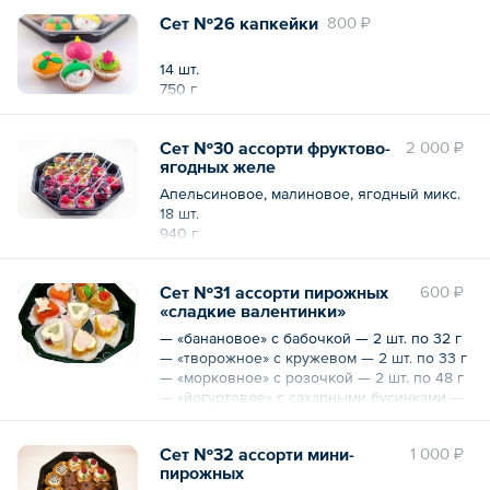
18 шт.
Сет №26 капкейки
800 ₽
540 г
14 шт.
750 г
Сет №30 ассорти фруктово-
2 000 ₽
ягодных желе
Апельсиновое, малиновое, ягодный микс.
18 шт.
940 г
Сет №31 ассорти пирожных
600 ₽
«сладкие валентинки»
— «банановое» с бабочкой — 2 шт. по 32 г
— «творожное» с кружевом — 2 шт. по 33 г
— «морковное» с розочкой — 2 шт. по 48 г
— «йогуртовое» с сахарными бусинками —
2 шт. по 29 г
8 шт.
Сет №32 ассорти мини-
1 000 ₽
284 г
пирожных