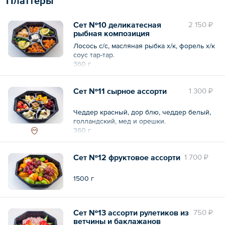
Платтеры
— Канапе с масляной рыбкой и лимоном —
10 шт. по 20 г
40 шт.
Сет №10 деликатесная
2 150 ₽
750 г
рыбная композиция
Лосось с/с, масляная рыбка х/к, форель х/к
соус тар-тар.
360 г
Сет №11 сырное ассорти
1 300 ₽
Чеддер красный, дор блю, чеддер белый,
голландский, мед и орешки.
360 г
Сет №12 фруктовое ассорти
1 700 ₽
1500 г
Сет №13 ассорти рулетиков из
750 ₽
ветчины и баклажанов