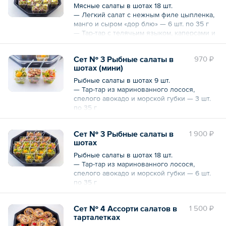
Общий вес — 315 г
Мясные салаты в шотах 18 шт.
— Легкий салат с нежным филе цыпленка,
манго и сыром «дор блю» — 6 шт. по 35 г
— Тар-тар с телячьим языком, каперсами и
клюквой — 6 шт. по 35 г
— Салат с бужениной, зеленым яблочком,
Сет № 3 Рыбные салаты в
970 ₽
ароматным сельдереем и перепелиным
шотах (мини)
яйцом — 6 шт. по 35 г
Общий вес — 630 г
Рыбные салаты в шотах 9 шт.
— Тар-тар из маринованного лосося,
спелого авокадо и морской губки — 3 шт.
по 35 г
— Салат-микс с тунцом и горчичной
заправкой — 3 шт. по 35 г
Сет № 3 Рыбные салаты в
1 900 ₽
— Деликатесная рыбка х/к с зеленой
шотах
фасолью, пряным базиликом и
тыквенными семечками — 3 шт. по 35 г
Рыбные салаты в шотах 18 шт.
Общий вес — 315 г
— Тар-тар из маринованного лосося,
спелого авокадо и морской губки — 6 шт.
по 35 г
— Салат-микс с тунцом и горчичной
заправкой — 6 шт. по 35 г
Сет № 4 Ассорти салатов в
1 500 ₽
— Деликатесная рыбка х/к с зеленой
тарталетках
фасолью, пряным базиликом и