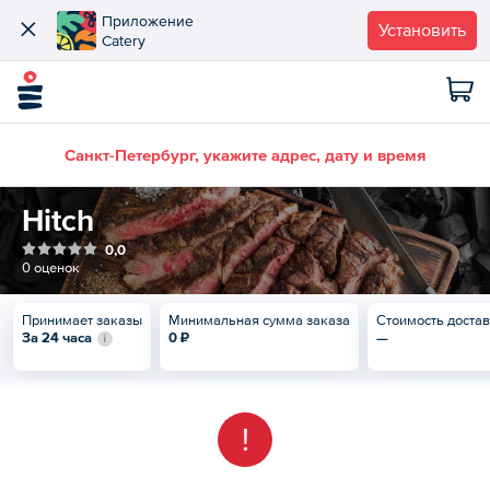
Приложение
Установить
Catery
Санкт-Петербург, укажите адрес, дату и время
Hitch
0,0
0 оценок
Принимает заказы
Минимальная сумма заказа
Стоимость доста
За 24 часа
0 ₽
—
!