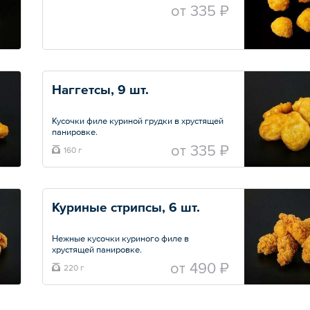
oт
335 ₽
Наггетсы, 9 шт.
Кусочки филе куриной грудки в хрустящей
панировке.
oт
335 ₽
160 г
Общий вес – 160 г
Куриные стрипсы, 6 шт.
Нежные кусочки куриного филе в
хрустящей панировке.
oт
490 ₽
220 г
Общий вес – 220 г