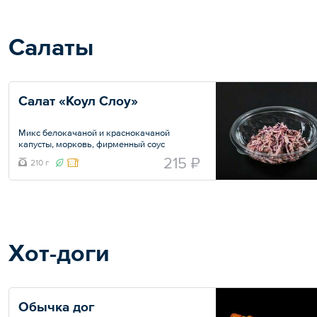
Салаты
Салат «Коул Слоу»
Микс белокачаной и краснокачаной
капусты, морковь, фирменный соус
КоулСлоу, укроп
215 ₽
210 г
Общий вес – 210 г
Хот-доги
Обычка дог