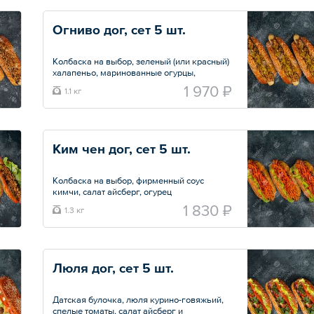
Огниво дог, сет 5 шт.
Колбаска на выбор, зеленый (или красный)
халапеньо, маринованные огурцы,
пикантная горчица, острый соус кимчи и
1 970 ₽
1.1 кг
хрустящий лук фри.
Общий вес – 1150 г
Ким чен дог, сет 5 шт.
Колбаска на выбор, фирменный соус
кимчи, салат айсберг, огурец
маринованный и корейская морковка.
1 830 ₽
1.3 кг
Общий вес – 1.3 кг
Люля дог, сет 5 шт.
Датская булочка, люля курино-говяжьий,
спелые томаты, салат айсберг и