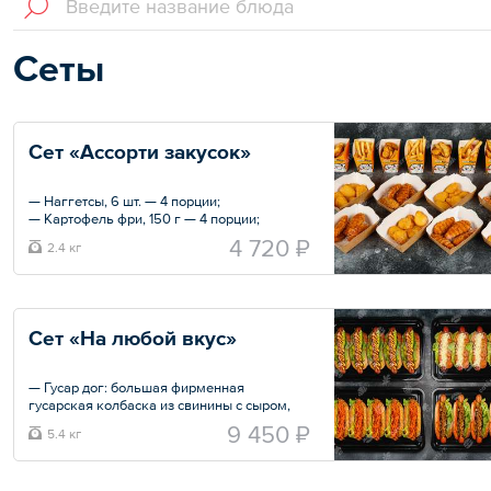
Сеты
Сет «Ассорти закусок»
— Наггетсы, 6 шт. — 4 порции;
— Картофель фри, 150 г — 4 порции;
— Картофель по-деревенски, 100 г — 4
4 720 ₽
2.4 кг
порции;
— Куриные стрипсы, 6 шт. — 4 порции.
Общий вес – 2.4 кг
Сет «На любой вкус»
— Гусар дог: большая фирменная
гусарская колбаска из свинины с сыром,
листья салата «Айсберг», соус «Гусарский»,
9 450 ₽
5.4 кг
маринованные огурцы и лук. — 5 шт.;
— Цезарь дог: колбаска на выбор, спелые
томаты, салат «Айсберг», соус «Цезарь» и