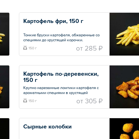
Картофель фри, 150 г
Тонкие бруски картофеля, обжаренные со
специями до хрустящей корочки.
oт
285 ₽
150 г
Общий вес – 150 г
Картофель по-деревенски, 
150 г 
Крупно нарезанные ломтики картофеля с
ароматными специями в хрустящей
корочке.
oт
305 ₽
150 г
Общий вес – 150 г
Сырные колобки