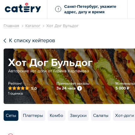
Санкт-Петербург, укажите
!
адрес, дату и время
Главная
Каталог
Хот Дог Бульдог
К списку кейтеров
Хот Дог Бульдог
Авторские хот-доги от Гарика Харламова
Рейтинг
Принимает заказы
Минимальн
За 24 часа
5 000 ₽
5,0
1 оценка
Сеты
Платтеры
Комбо
Закуски
Салаты
Хот-доги