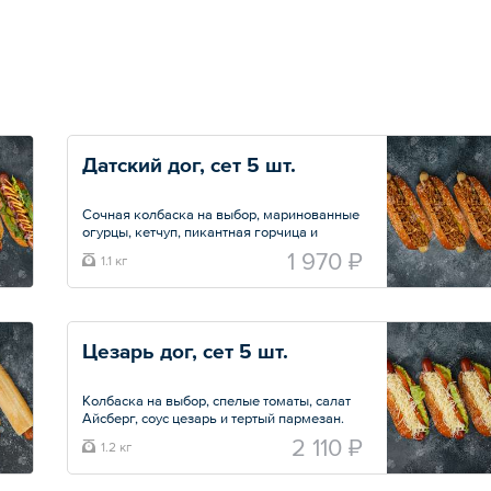
Датский дог, сет 5 шт. 
Сочная колбаска на выбор, маринованные
огурцы, кетчуп, пикантная горчица и
хрустящий лук фри.
1 970 ₽
1.1 кг
Общий вес – 1150 г
Цезарь дог, сет 5 шт. 
Колбаска на выбор, спелые томаты, салат
Айсберг, соус цезарь и тертый пармезан.
2 110 ₽
1.2 кг
Общий вес – 1.2 кг