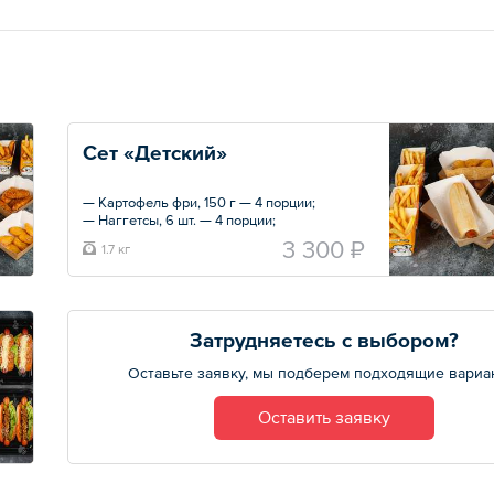
Сет «Детский»
— Картофель фри, 150 г — 4 порции;
— Наггетсы, 6 шт. — 4 порции;
— Обычка дог: хрустящий французский
3 300 ₽
1.7 кг
багет с колбаской на выбор, кетчуп и
пикантная горчица. — 4 порции.
Общий вес – 1760 г
Затрудняетесь с выбором?
Оставьте заявку, мы подберем подходящие вариа
Оставить заявку