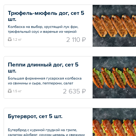
Трюфель-мюфель дог, сет 5 
шт.
Колбаска на выбор, хрустящий лук фри,
трюфельный соус и варенье из черной
смородины.
2 110 ₽
1.2 кг
Общий вес – 1.2 кг
Пеппи длинный дог, сет 5 
шт.
Большая фирменная гусарская колбаска
из свинины и сыра, пепперони, салат
Айсберг, маринованные огурцы, соус
2 635 ₽
1.5 кг
барбекю и хрустящий лук фри.
Общий вес – 1.5 кг
Бутерврот, сет 5 шт.
Бутерброд с куриной грудкой на гриле,
салатом айсберг, соусом цезарь и свежими