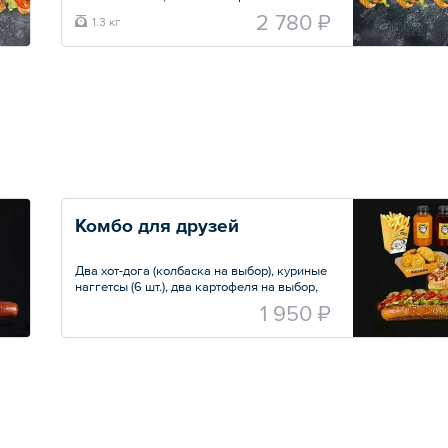
маринованные огурцы под грузинским
2 780 ₽
1.3 кг
соусом.
Общий вес – 1350 г
Комбо для друзей
Два хот-дога (колбаска на выбор), куриные
наггетсы (6 шт.), два картофеля на выбор,
два морса собственного приготовления.
1 950 ₽