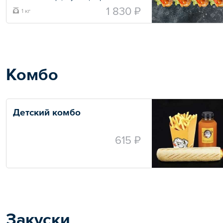
помидорами
1 830 ₽
1 кг
Общий вес – 1050 г
Комбо
Детский комбо
615 ₽
Закуски