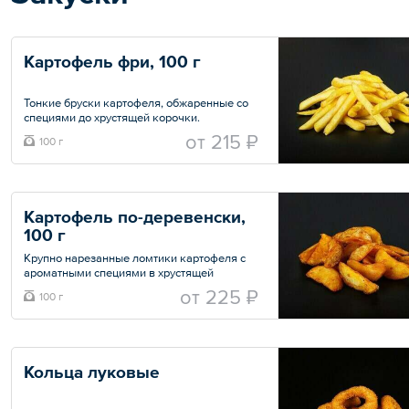
Картофель фри, 100 г
Тонкие бруски картофеля, обжаренные со
специями до хрустящей корочки.
oт
215 ₽
100 г
Общий вес – 100 г
Картофель по-деревенски, 
100 г
Крупно нарезанные ломтики картофеля с
ароматными специями в хрустящей
корочке.
oт
225 ₽
100 г
Общий вес – 100 г
Кольца луковые