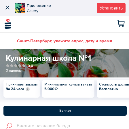
Приложение
Установить
Catery
Санкт-Петербург, укажите адрес, дату и время
Кулинарная школа №1
0,0
0 оценок
Принимает заказы
Минимальная сумма заказа
Стоимость доста
За 24 часа
5 000 ₽
Бесплатно
Банкет