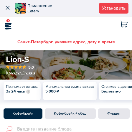
Приложение
Установить
Catery
Санкт-Петербург, укажите адрес, дату и время
Lion-S
5,0
5 оценок
,
1 отзыв
Принимает заказы
Минимальная сумма заказа
Стоимость доста
За 24 часа
5 000 ₽
Бесплатно
Кофе-брейк
Кофе-брейк + обед
Фуршет