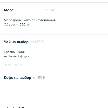
Морс
90 ₽
Морс домашнего приготовления
Объем — 250 мл
Чай на выбор
oт
120 ₽
Красный чай:
— Наглый фрукт
Зеленый чай:
— Японская Сенча
— Жасминовые спирали
Кофе на выбор
oт
110 ₽
— Ароматная айва
— Молочный улунг
— Грушевый десерт
Черный чай:
— Граф Грей
— Английский завтрак