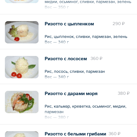
мидии, осьминог, сливки, пармезан, зелень
Вес — 350 г
Десерты по желанию:
— Чизкейк «Нью-Йорк» — порция 120 г
— Торт «Захер» — порция 100 г
Ризотто с цыпленком
290 ₽
— Брусничный кремовый пирог с белым
шоколадом — порция 117 г
— Тирамису маскарпоне — порция 110 г
Рис, цыпленок, сливки, пармезан, зелень
Вес — 340 г
Напитки по желанию:
— Сок яблочный — 200 мл
Ризотто с лососем
360 ₽
— Сок апельсиновый — 200 мл
— Морс домашнего приготовления —
порция 250 мл
Рис, лосось, сливки, пармезан
— Минеральная вода «BonAqua»
Вес — 340 г
негазированная — порция 250 мл
Ризотто с дарами моря
380 ₽
Рис, кальмар, креветка, осьминог, мидии,
пармезан
Вес — 380 г
Ризотто с белыми грибами
360 ₽