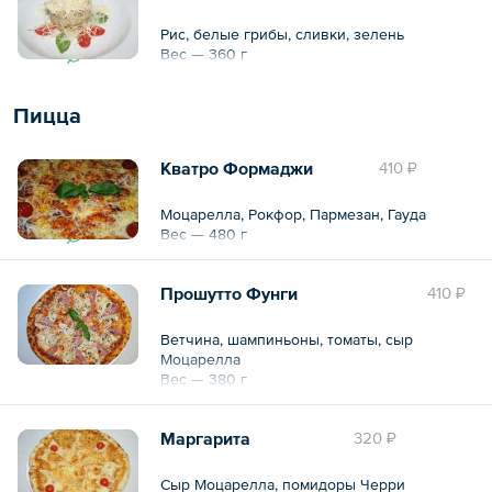
Рис, белые грибы, сливки, зелень
Вес — 360 г
Пицца
Кватро Формаджи
410 ₽
Моцарелла, Рокфор, Пармезан, Гауда
Вес — 480 г
Прошутто Фунги
410 ₽
Ветчина, шампиньоны, томаты, сыр
Моцарелла
Вес — 380 г
Маргарита
320 ₽
Сыр Моцарелла, помидоры Черри