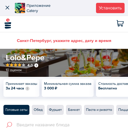
Приложение
Установить
Catery
Санкт-Петербург, укажите адрес, дату и время
Lolo&Pepe
4,0
10 оценок
Принимает заказы
Минимальная сумма заказа
Стоимость доста
За 24 часа
3 000 ₽
Бесплатно
Готовые сеты
Обед
Фуршет
Банкет
Паста и ризотто
Пицц