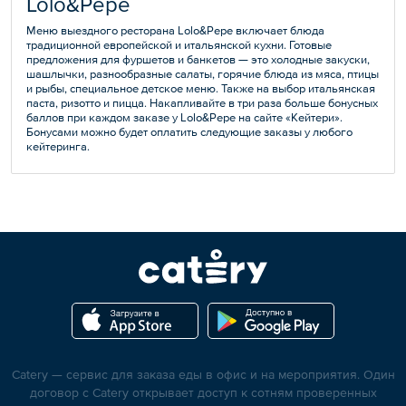
Lolo&Pepe
— Земляничный бисквит
— Апельсин-мята
Меню выездного ресторана Lolo&Pepe включает блюда
традиционной европейской и итальянской кухни. Готовые
предложения для фуршетов и банкетов — это холодные закуски,
шашлычки, разнообразные салаты, горячие блюда из мяса, птицы
и рыбы, специальное детское меню. Также на выбор итальянская
паста, ризотто и пицца. Накапливайте в три раза больше бонусных
баллов при каждом заказе у Lolo&Pepe на сайте «Кейтери».
Бонусами можно будет оплатить следующие заказы у любого
кейтеринга.
Catery — сервис для заказа еды в офис и на мероприятия. Один
договор с Catery открывает доступ к сотням проверенных