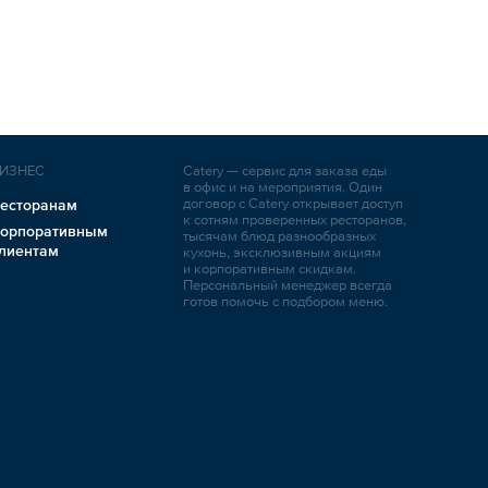
ИЗНЕС
Catery — сервис для заказа еды
в офис и на мероприятия. Один
договор с Catery открывает доступ
есторанам
к сотням проверенных ресторанов,
орпоративным
тысячам блюд разнообразных
лиентам
кухонь, эксклюзивным акциям
и корпоративным скидкам.
Персональный менеджер всегда
готов помочь с подбором меню.