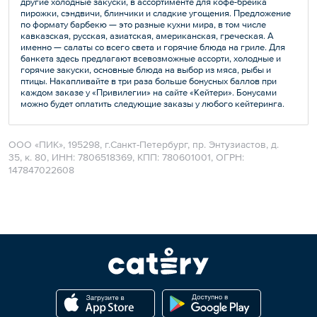
другие холодные закуски, в ассортименте для кофе-брейка
пирожки, сэндвичи, блинчики и сладкие угощения. Предложение
по формату барбекю — это разные кухни мира, в том числе
кавказская, русская, азиатская, американская, греческая. А
именно — салаты со всего света и горячие блюда на гриле. Для
банкета здесь предлагают всевозможные ассорти, холодные и
горячие закуски, основные блюда на выбор из мяса, рыбы и
птицы. Накапливайте в три раза больше бонусных баллов при
каждом заказе у «Привилегии» на сайте «Кейтери». Бонусами
можно будет оплатить следующие заказы у любого кейтеринга.
ООО «ПИК», 195298, г.Санкт-Петербург, пр. Энтузиастов, д.
35, к. 80, ИНН: 7806518369, КПП: 780601001, ОГРН:
147847022608