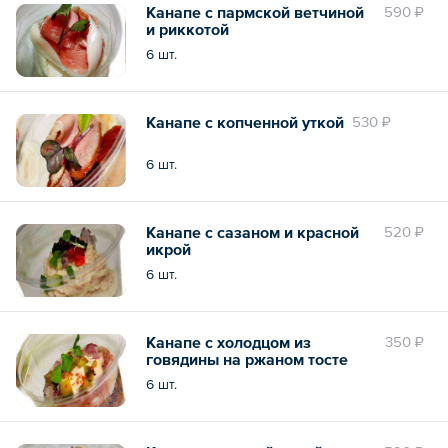
Напитки:
Канапе с пармской ветчиной
590 ₽
— Морс из облепихи — 250 мл
и риккотой
— Вода в ассортименте — 330 мл
6 шт.
— Чай/Кофе заварной — 150 мл
Десерты и выпечка:
— Карамельно-яблочный трайфл — 60 г
Канапе с копченной уткой
530 ₽
— Классический Наполеон — 120 г
— Фруктовая композиция — 150 г
6 шт.
— Хлебная корзина — 80 г
Выход блюд на персону 1780 г, напитки 730 мл
Канапе с сазаном и красной
520 ₽
икрой
6 шт.
Канапе с холодцом из
350 ₽
говядины на ржаном тосте
6 шт.