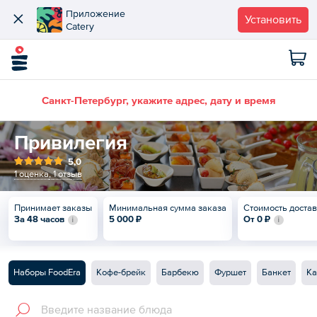
Приложение
Установить
Catery
Санкт-Петербург, укажите адрес, дату и время
Привилегия
5,0
1 оценка
,
1 отзыв
Принимает заказы
Минимальная сумма заказа
Стоимость доста
За 48 часов
5 000 ₽
От
0 ₽
Наборы FoodEra
Кофе-брейк
Барбекю
Фуршет
Банкет
Ка