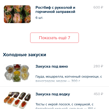
Ростбиф с рукколой и
600 ₽
горчичной заправкой
6 шт.
Показать ещё 7
Холодные закуски
Закуска под вино
280 ₽
Гауда, моцарелла, копченый скорниоци, с
виноградом, медом — 300 г
Закуска под водку
450 ₽
Тосты с икрой лосося, с семушкой, с
балтийской килькой, сельдью — 150 г