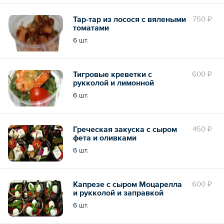
Тар-тар из лосося с вялеными
750 ₽
томатами
6 шт.
Тигровые креветки с
600 ₽
рукколой и лимонной
заправкой
6 шт.
Греческая закуска с сыром
450 ₽
фета и оливками
6 шт.
Капрезе с сыром Моцарелла
600 ₽
и рукколой и заправкой
6 шт.