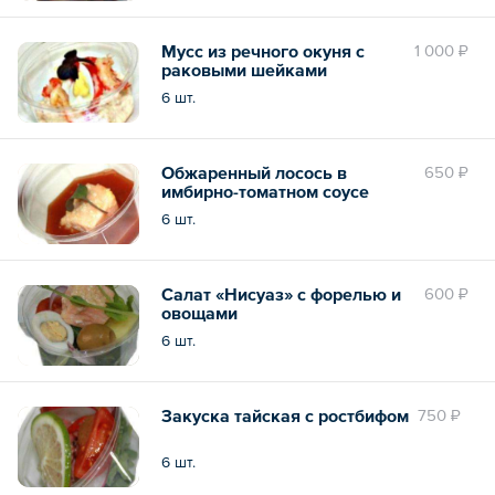
Мусс из речного окуня c
1 000 ₽
раковыми шейками
6 шт.
Обжаренный лосось в
650 ₽
имбирно-томатном соусе
6 шт.
Салат «Нисуаз» с форелью и
600 ₽
овощами
6 шт.
Закуска тайская с ростбифом
750 ₽
6 шт.