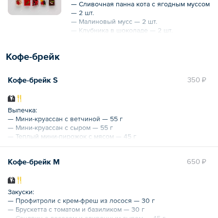
— Мусс из голубого сыра с грецким
— Сливочная панна кота с ягодным муссом
орехом и виноградом с хрустиком — 2 шт.
— 2 шт.
Общий вес — 450 г
— Малиновый мусс — 2 шт.
— Клубника в шоколаде — 2 шт.
— Миниатюрный тирамису — 2 шт.
— Фруктовая экзотика — 2 шт.
Кофе-брейк
Общий вес — 450 г
Кофе-брейк S
350 ₽
Выпечка:
— Мини-круассан с ветчиной — 55 г
— Мини-круассан с сыром — 55 г
— Теплый мини-пирожок с мясом — 45 г
— Теплый мини-пирожок с яблоком — 45 г
Кофе-брейк M
650 ₽
Десерт:
— Печенье в ассортименте — 50 г
— Меренги — 20 г
Закуски:
Напитки:
— Профитроли с крем-фреш из лосося — 30 г
— Чай черный/зеленый/фруктовый — 200 мл
— Брускетта с томатом и базиликом — 30 г
— Кофе растворимый — 200 мл
— Сэндвич с лососем и сливочным сыром — 45 г