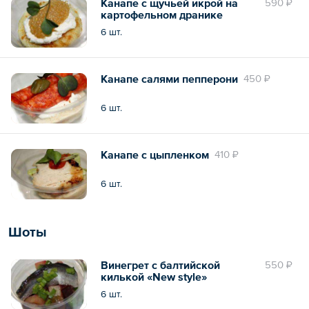
Канапе с щучьей икрой на
590 ₽
картофельном дранике
6 шт.
Канапе салями пепперони
450 ₽
6 шт.
Канапе с цыпленком
410 ₽
6 шт.
Шоты
Винегрет с балтийской
550 ₽
килькой «New style»
6 шт.