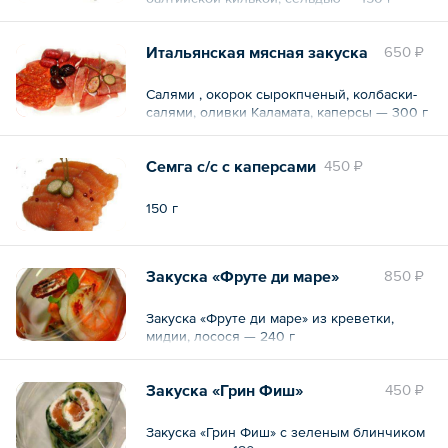
Итальянская мясная закуска
650 ₽
Салями , окорок сырокпченый, колбаски-
салями, оливки Каламата, каперсы — 300 г
Семга с/с с каперсами
450 ₽
150 г
Закуска «Фруте ди маре»
850 ₽
Закуска «Фруте ди маре» из креветки,
мидии, лосося — 240 г
Закуска «Грин Фиш»
450 ₽
Закуска «Грин Фиш» с зеленым блинчиком