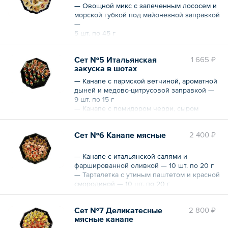
Вес — 630 г
— Овощной микс с запеченным лососем и
морской губкой под майонезной заправкой
—
5 шт. по 45 г
— Классический английский салат с
куриным филе, сельдереем и зернами
Сет №5 Итальянская
1 665 ₽
граната — 5 шт. по 45 г
закуска в шотах
— Мясной салат с ростбифом, ананасом и
грецким орехом — 5 шт. по 45 г
— Канапе с пармской ветчиной, ароматной
Вес — 675 г
дыней и медово-цитрусовой заправкой —
9 шт. по 15 г
— Канапе с помидором черри, сыром
моцарелла и домашним песто — 9 шт. по
25 г
Сет №6 Канапе мясные
2 400 ₽
Вес — 370 г
— Канапе с итальянской салями и
фаршированной оливкой — 10 шт. по 20 г
— Тарталетка с утиным паштетом и красной
смородиной — 10 шт. по 20 г
— Канапе с куриным филе и томатом черри
— 10 шт. по 15 г
Сет №7 Деликатесные
2 800 ₽
— Пикантный карбонад с долькой
мясные канапе
мандарина — 10 шт. по 20 г