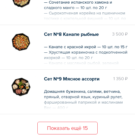
Вес — 750 г
— Сочетание испанского хамона и
сладкого манго — 10 шт. по 20 г
— Сырокопченая корейка на пшеничном
тостике с коктельной вишней — 10 шт. по
20 г
— Канапе с пряной бужениной и райским
Сет №8 Канапе рыбные
3 500 ₽
яблочком — 10 шт. по 20 г
— Рулетик из ветчины на шпажке с
долькой ананаса — 10 шт. по 20 г
— Канапе с красной икрой — 10 шт. по 15 г
Вес — 800 г
— Хрустящая корзиночка с подкопченной
икоркой — 10 шт. по 20 г
— Канапе с масляной рыбой, зеленой
оливкой и лимонным дрессигом — 10 шт.
по 20 г
Сет №9 Мясное ассорти
1 350 ₽
— Канапе с лососем слабой соли и
маринованным огурчиком — 10 шт. по 20 г
Вес — 750 г
Домашняя буженина, салями, ветчина,
пряный, отварной язык, куриный рулет,
фаршированный паприкой и маслинами
Вес — 400 г
Показать ещё 15