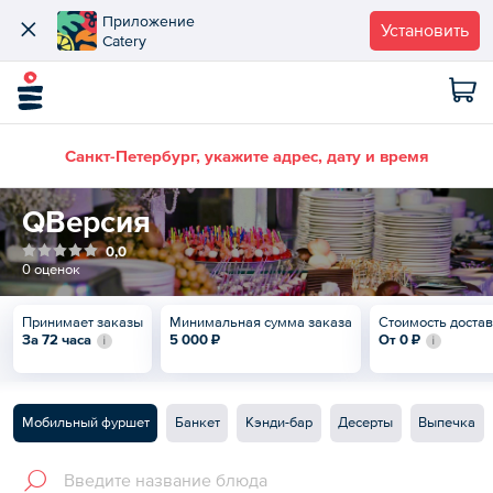
Приложение
Установить
Catery
Санкт-Петербург, укажите адрес, дату и время
QВерсия
0,0
0 оценок
Принимает заказы
Минимальная сумма заказа
Стоимость доста
За 72 часа
5 000 ₽
От
0 ₽
Мобильный фуршет
Банкет
Кэнди-бар
Десерты
Выпечка