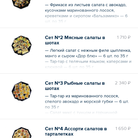
— Фрикасе из листьев салата с авокадо,
кусочками маринованного лосося,
креветками и сиропом «Бальзамико» — 6
шт. по 35 г
— Салат из индейки, свежими овощами,
брокколи и нежными специями — 6 шт. по
Сет №2 Мясные салаты в
1 710 ₽
35 г
шотах
— Салат из хрустящих овощей с куриным
филе, черносливом и грецким орехом — 6
— Легкий салат с нежным филе цыпленка,
шт. по 35 г
манго и сыром «Дор блю» — 6 шт. по 35 г
Вес — 630 г
— Тар-тар с телячьим языком, каперсами и
клюквой — 6 шт. по 35 г
— Салат с бужениной, зеленым яблочком,
ароматным сельдереем и перепелиным
Сет №3 Рыбные салаты в
2 340 ₽
яйцом — 6 шт. по 35 г
шотах
Вес — 630 г
— Тар-тар из маринованного лосося,
спелого авокадо и морской губки — 6 шт.
по 35 г
— Салат микс с тунцом и горчичной
заправкой — 6 шт. по 35 г
— Деликатесная рыбка х/к с зеленой
Сет №4 Ассорти салатов в
1 650 ₽
фасолью, пряным базиликом и
тарталетках
тыквенными семечками — 6 шт. по 35 г