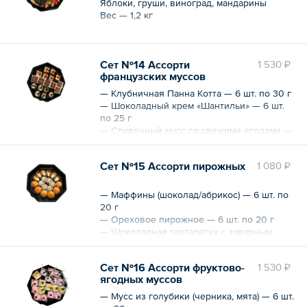
Яблоки, груши, виноград, мандарины
ягоды, цветы, фигурки.
Вес — 1,2 кг
*В стоимость входит: аренда посуды для
выкладки кондитерских изделий,
полиграфия, тематический декор, выезд
Сет №14 Ассорти
1 530 ₽
кондитера-декоратора, логистика (в
французских муссов
пределах КАД)
— Клубничная Панна Котта — 6 шт. по 30 г
— Шоколадный крем «Шантильи» — 6 шт.
по 25 г
— Сливочный мусс со свежими ягодами —
6 шт. по 25 г
Вес — 480 г
Сет №15 Ассорти пирожных
1 080 ₽
— Маффины (шоколад/абрикос) — 6 шт. по
20 г
— Ореховое пирожное — 6 шт. по 20 г
— Шоколадная тарталетка с заварным
кремом и коктейльной вишней — 6 шт. по
20 г
Сет №16 Ассорти фруктово-
1 530 ₽
Вес — 360 г
ягодных муссов
— Мусс из голубики (черника, мята) — 6 шт.