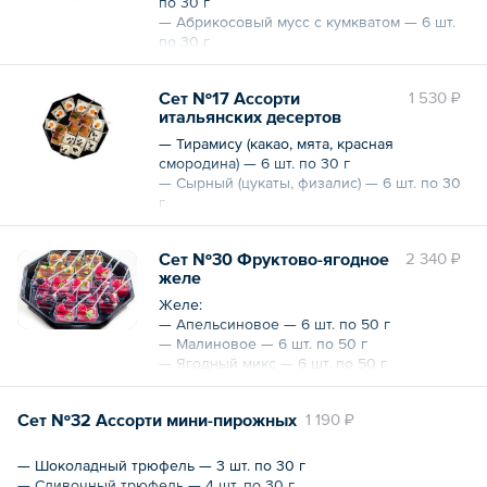
по 30 г
— Абрикосовый мусс с кумкватом — 6 шт.
по 30 г
— Вишневый мусс — 6 шт. по 30 г
Вес — 540 г
Сет №17 Ассорти
1 530 ₽
итальянских десертов
— Тирамису (какао, мята, красная
смородина) — 6 шт. по 30 г
— Сырный (цукаты, физалис) — 6 шт. по 30
г
— Каппучино (кедровые орешки в
шоколаде) — 6 шт. по 30 г
Сет №30 Фруктово-ягодное
2 340 ₽
Вес — 540 г
желе
Желе:
— Апельсиновое — 6 шт. по 50 г
— Малиновое — 6 шт. по 50 г
— Ягодный микс — 6 шт. по 50 г
Вес — 900 г
Сет №32 Ассорти мини-пирожных
1 190 ₽
— Шоколадный трюфель — 3 шт. по 30 г
— Сливочный трюфель — 4 шт. по 30 г