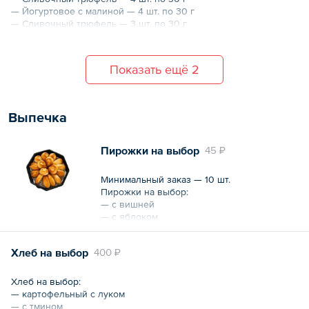
— Йогуртовое с малиной — 4 шт. по 30 г
— Сливочный трюфель — 3 шт. по 30 г
Вес — 420 г
Показать ещё 2
Выпечка
Пирожки на выбор
45 ₽
Минимальный заказ — 10 шт.
Пирожки на выбор:
— с вишней
— с яблоком
— с творогом и изюмом
— с лимоном
Хлеб на выбор
400 ₽
— с малиной
— с черникой
— с картошкой и грибами
Хлеб на выбор:
— с мясом
— картофельный с луком
— с капустой
— с тмином