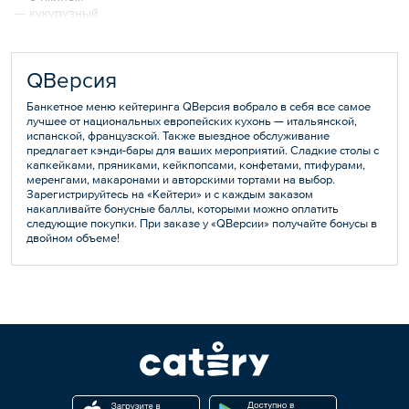
— с курой и грибами
— кукурузный
— с рисом и яйцом
— «Гурман»
Вес — 400 г
Вес — 45 г
QВерсия
Банкетное меню кейтеринга QВерсия вобрало в себя все самое
лучшее от национальных европейских кухонь — итальянской,
испанской, французской. Также выездное обслуживание
предлагает кэнди-бары для ваших мероприятий. Сладкие столы с
капкейками, пряниками, кейкпопсами, конфетами, птифурами,
меренгами, макаронами и авторскими тортами на выбор.
Зарегистрируйтесь на «Кейтери» и с каждым заказом
накапливайте бонусные баллы, которыми можно оплатить
следующие покупки. При заказе у «QВерсии» получайте бонусы в
двойном объеме!