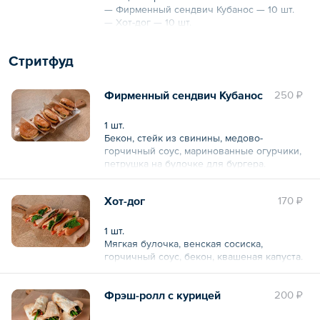
— Фирменный сендвич Кубанос — 10 шт.
— Хот-дог — 10 шт.
— Клюквенный морс — 10 бутылок по 0,5 л
Стритфуд
Фирменный сендвич Кубанос
250 ₽
1 шт.
Бекон, стейк из свинины, медово-
горчичный соус, маринованные огурчики,
петрушка на булочке для бургера.
Хот-дог
170 ₽
1 шт.
Мягкая булочка, венская сосиска,
горчичный соус, бекон, квашеная капуста.
Фрэш-ролл с курицей
200 ₽