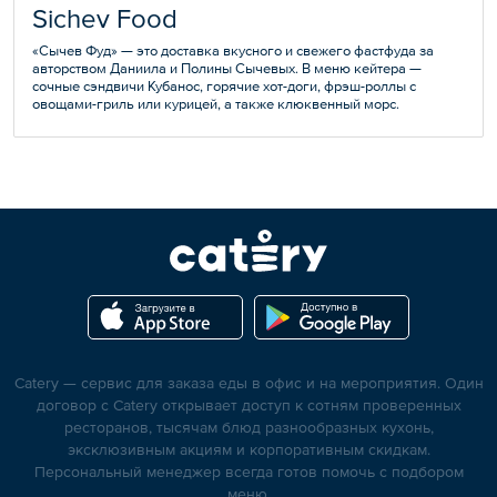
Sichev Food
«Сычев Фуд» — это доставка вкусного и свежего фастфуда за
авторством Даниила и Полины Сычевых. В меню кейтера —
сочные сэндвичи Кубанос, горячие хот-доги, фрэш-роллы с
овощами-гриль или курицей, а также клюквенный морс.
Catery — сервис для заказа еды в офис и на мероприятия. Один
договор с Catery открывает доступ к сотням проверенных
ресторанов, тысячам блюд разнообразных кухонь,
эксклюзивным акциям и корпоративным скидкам.
Персональный менеджер всегда готов помочь с подбором
меню.