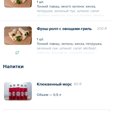
1 шт.
Тонкий лаваш, много зелени: кинза,
петрушка, зеленый лук, шпинат, салат
айсберг, курочка, соус на основе свежих
томатов.
Фрэш-ролл с овощами-гриль
200 ₽
1 шт.
Тонкий лаваш, зелень: кинза, петрушка,
зеленый лук, шпинат, салат айсберг,
кабачок, баклажан, сладкий перец,
сливочный сыр, брынза.
Напитки
Клюквенный морс
80 ₽
Объем — 0,5 л