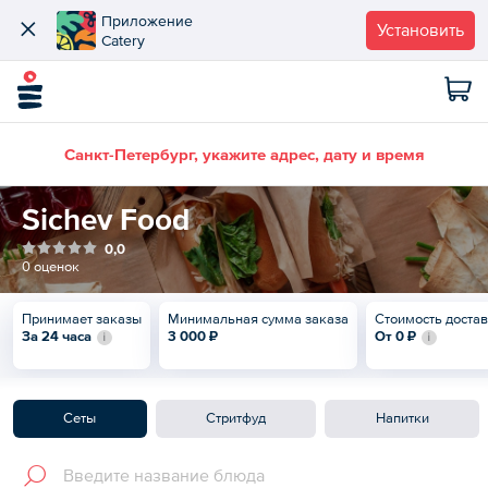
Приложение
Установить
Catery
Санкт-Петербург, укажите адрес, дату и время
Sichev Food
0,0
0 оценок
Принимает заказы
Минимальная сумма заказа
Стоимость доста
За 24 часа
3 000 ₽
От
0 ₽
Сеты
Стритфуд
Напитки