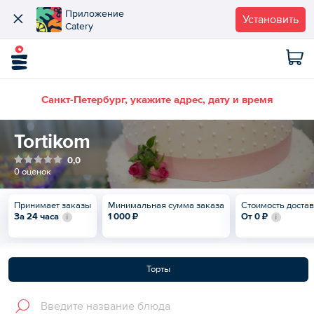
Приложение
Установить
Catery
Санкт-Петербург, укажите адрес, дату и время
Tortikom
0,0
0 оценок
Принимает заказы
Минимальная сумма заказа
Стоимость доста
За 24 часа
1 000 ₽
От
0 ₽
Торты