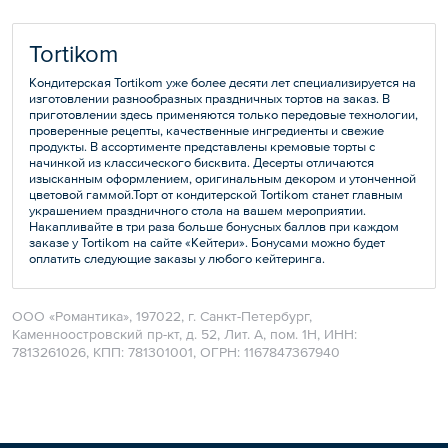
Tortikom
Кондитерская Tortikom уже более десяти лет специализируется на
изготовлении разнообразных праздничных тортов на заказ. В
приготовлении здесь применяются только передовые технологии,
проверенные рецепты, качественные ингредиенты и свежие
продукты. В ассортименте представлены кремовые торты с
начинкой из классического бисквита. Десерты отличаются
изысканным оформлением, оригинальным декором и утонченной
цветовой гаммой.Торт от кондитерской Tortikom станет главным
украшением праздничного стола на вашем мероприятии.
Накапливайте в три раза больше бонусных баллов при каждом
заказе у Tortikom на сайте «Кейтери». Бонусами можно будет
оплатить следующие заказы у любого кейтеринга.
ООО «Романтика», 197022, г. Санкт-Петербург,
Каменноостровский пр-кт, д. 52, Лит. А, пом. 1Н, ИНН:
7813261026, КПП: 781301001, ОГРН: 1167847367940