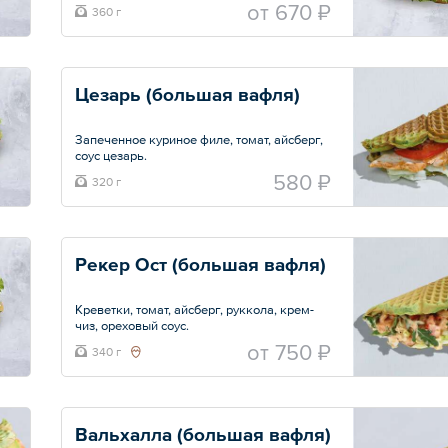
маринованный, айсберг, соус дижонский.
oт
670 ₽
360 г
Вафля большая на выбор.
Общий вес – 360 г
Цезарь (большая вафля)
Запеченное куриное филе, томат, айсберг,
соус цезарь.
Вафля большая на выбор.
580 ₽
320 г
Общий вес – 320 г
Рекер Ост (большая вафля)
Креветки, томат, айсберг, руккола, крем-
чиз, ореховый соус.
Вафля большая на выбор.
oт
750 ₽
340 г
Общий вес – 340 г
Вальхалла (большая вафля)