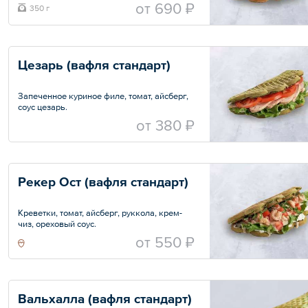
маринованный, айсберг, соус аджика, соус
oт
690 ₽
350 г
барбекю.
Вафля большая на выбор.
Общий вес – 350 г
Цезарь (вафля стандарт)
Запеченное куриное филе, томат, айсберг,
соус цезарь.
Размер вафли стандартный, объем
oт
380 ₽
начинки на выбор.
Рекер Ост (вафля стандарт)
Креветки, томат, айсберг, руккола, крем-
чиз, ореховый соус.
Размер вафли стандартный, объем
oт
550 ₽
начинки на выбор.
Вальхалла (вафля стандарт)