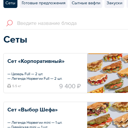
Сеты
Готовые предложения
Сытные вафли
Закуски
Сеты
Сет «Корпоративный»
— Цезарь Full — 2 шт.
— Легенда Норвегии Full — 2 шт.
— Индиана Джонс Full — 2 шт.
9 400 ₽
5.5 кг
— Джонни Пеперони Full — 2 шт.
— Джокер Full — 2 шт.
— Штрудель Full — 2 шт.
— Тропик Full — 2 шт.
— Сникерс Full — 2 шт.
Сет «Выбор Шефа»
— Чикен Чиз — 2 шт.
Общий вес – 5580 г
— Легенда Норвегии mini — 1 шт.
— Гавайская mini — 1 шт.