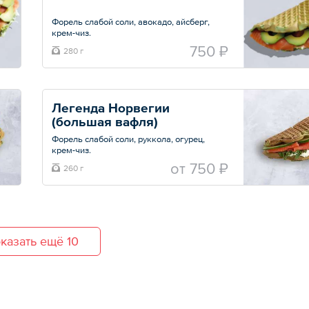
Форель слабой соли, авокадо, айсберг,
крем-чиз.
Вафля большая на выбор.
750 ₽
280 г
Общий вес – 280 г
Легенда Норвегии 
(большая вафля)
Форель слабой соли, руккола, огурец,
крем-чиз.
Вафля большая на выбор.
oт
750 ₽
260 г
Общий вес – 260 г
казать ещё 10