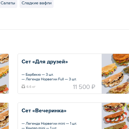
Салаты
Сладкие вафли
Сет «Для друзей»
— Барбекю — 3 шт.
— Легенда Норвегии Full — 3 шт.
— Молчаливый Биф — 3 шт.
11 500 ₽
6.6 кг
— Индиана Джонс Full — 3 шт.
— Мексиканская Full — 3 шт.
— Штрудель Full — 3 шт.
— Сникерс Full — 3 шт.
Сет «Вечеринка»
Общий вес – 6.6 кг
— Легенда Норвегии mini — 1 шт.
— Хантер mini — 1 шт.