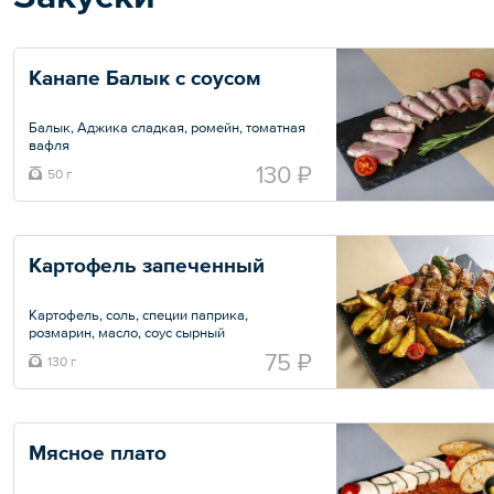
Канапе Балык с соусом 
Балык, Аджика сладкая, ромейн, томатная
вафля
130 ₽
50 г
Общий вес – 50 г
Картофель запеченный
Картофель, соль, специи паприка,
розмарин, масло, соус сырный
75 ₽
130 г
Общий вес – 130 г
Мясное плато 