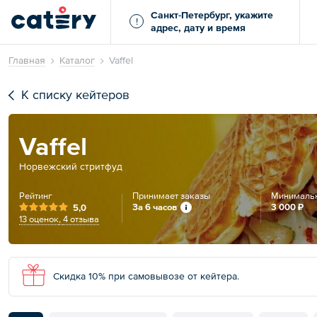
Санкт-Петербург, укажите
!
адрес, дату и время
Главная
Каталог
Vaffel
К списку кейтеров
Vaffel
Норвежский стритфуд
Рейтинг
Принимает заказы
Минимальн
За 6 часов
3 000 ₽
5,0
13 оценок
,
4 отзыва
Скидка 10% при самовывозе от кейтера.