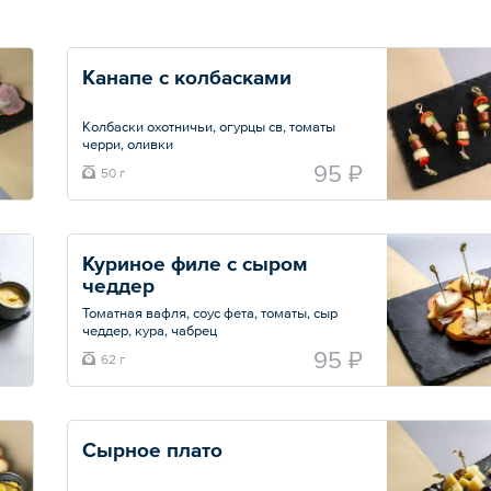
Канапе с колбасками
Колбаски охотничьи, огурцы св, томаты
черри, оливки
95 ₽
50 г
Общий вес – 50 г
Куриное филе с сыром 
чеддер
Томатная вафля, соус фета, томаты, сыр
чеддер, кура, чабрец
95 ₽
62 г
Общий вес – 62 г
Сырное плато 