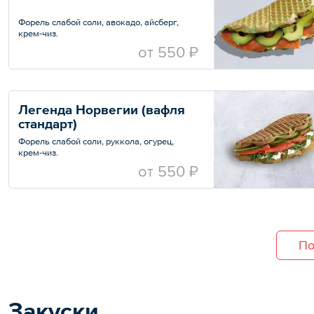
Форель слабой соли, авокадо, айсберг,
крем-чиз.
Размер вафли стандартный, объем
oт
550 ₽
начинки на выбор.
Легенда Норвегии (вафля 
стандарт)
Форель слабой соли, руккола, огурец,
крем-чиз.
Размер вафли стандартный, объем
oт
550 ₽
начинки на выбор.
По
Закуски