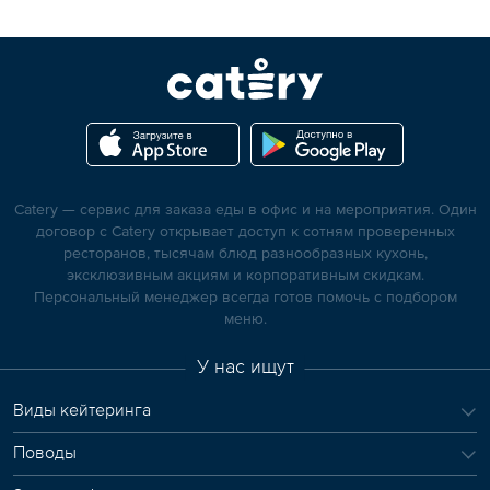
Catery — сервис для заказа еды в офис и на мероприятия. Один
договор с Catery открывает доступ к сотням проверенных
ресторанов, тысячам блюд разнообразных кухонь,
эксклюзивным акциям и корпоративным скидкам.
Персональный менеджер всегда готов помочь с подбором
меню.
У нас ищут
Виды кейтеринга
Поводы