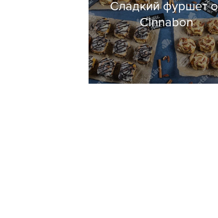
Сладкий фуршет о
Cinnabon