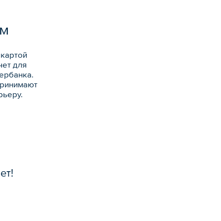
ам
 картой
чет для
ербанка.
принимают
рьеру.
ет!