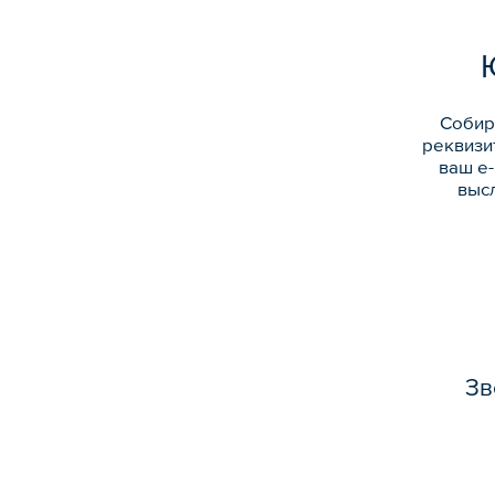
Собир
реквизи
ваш е
высл
Зв