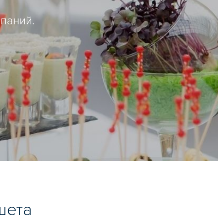
паний.
шета