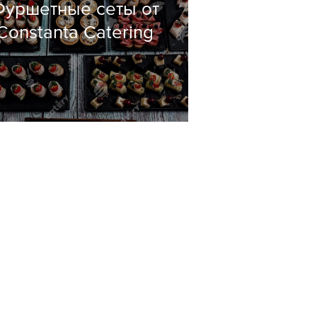
Фуршетные сеты от
Constanta Catering