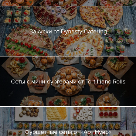
Закуски от Dynasty Catering
Сеты с мини-бургерами от Tortilliano Rolls
Фуршетные сеты от «Арт Нуво»