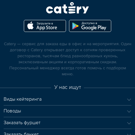
Catery — сервис для заказа еды в офис и на мероприятия. Один
договор с Catery открывает доступ к сотням проверенных
ресторанов, тысячам блюд разнообразных кухонь,
эксклюзивным акциям и корпоративным скидкам.
Персональный менеджер всегда готов помочь с подбором
меню.
У нас ищут
Виды кейтеринга
Поводы
Заказать фуршет
Заказать банкет