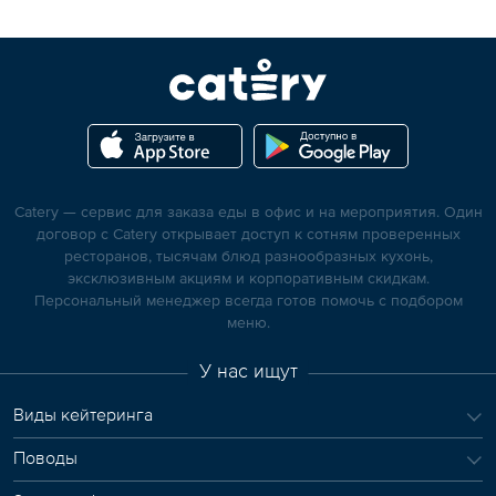
Catery — сервис для заказа еды в офис и на мероприятия. Один
договор с Catery открывает доступ к сотням проверенных
ресторанов, тысячам блюд разнообразных кухонь,
эксклюзивным акциям и корпоративным скидкам.
Персональный менеджер всегда готов помочь с подбором
меню.
У нас ищут
Виды кейтеринга
Поводы